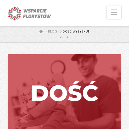
Naw
START
BLOG
DOŚĆ WYZYSKU!