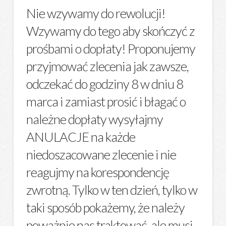
Nie wzywamy do rewolucji!
Wzywamy do tego aby skończyć z
prośbami o dopłaty! Proponujemy
przyjmować zlecenia jak zawsze,
odczekać do godziny 8 w dniu 8
marca i zamiast prosić i błagać o
należne dopłaty wysyłajmy
ANULACJE na każde
niedoszacowane zlecenie i nie
reagujmy na korespondencję
zwrotną. Tylko w ten dzień, tylko w
taki sposób pokażemy, że należy
poważnie nas traktować, ale musi