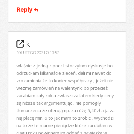
Reply
k
10 LUTEGO 2021 O 13:57
właśnie z jedną z poczt stoczyłam dyskusje bo
odrzuciłam kilkanaście zleceń, dali mi nawet do
zrozumienia że to koniec współpracy , jeżeli nie
wezmę zamówień na walentynki bo przecież
zarabiam cały rok a zwłaszcza latem kiedy ceny
są niższe tak argumentując , nie pomogły
tłumaczenia że oferują np. za różę 5,40zł a ja za
nią płacę min. 6 to jak mam to zrobić . Wychodzi
na to że te marne pieniądze które zarobiłam w
ciągu roku powinnam im oddać z nawiązką w