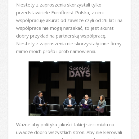
Niestety z zaproszenia skorzystali tylko
przedstawiciele Euroflorist Polska, z nimi
współpracuję akurat od zawsze czyli od 26 lat i na
współprace nie mogę narzekać, to jest akurat
dobry przykład na partnerską współpracę.
Niestety z zaproszenia nie skorzystały inne firmy
mimo moich próśb i prób namówienia.
Ważne aby polityka jakości takiej sieci miała na
uwadze dobro wszystkich stron. Aby nie kierowali