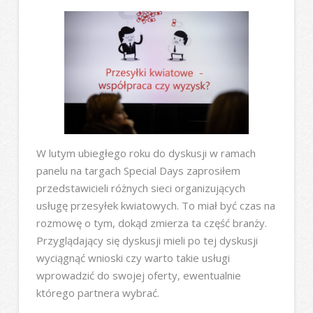
W lutym ubiegłego roku do dyskusji w ramach
panelu na targach Special Days zaprosiłem
przedstawicieli różnych sieci organizujących
usługę przesyłek kwiatowych. To miał być czas na
rozmowę o tym, dokąd zmierza ta część branży.
Przyglądający się dyskusji mieli po tej dyskusji
wyciągnąć wnioski czy warto takie usługi
wprowadzić do swojej oferty, ewentualnie
którego partnera wybrać.