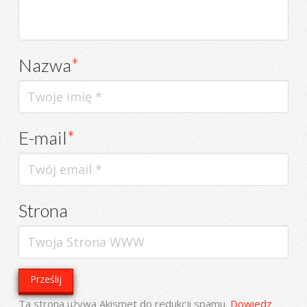
Nazwa
*
E-mail
*
Strona
Ta strona używa Akismet do redukcji spamu.
Dowiedz