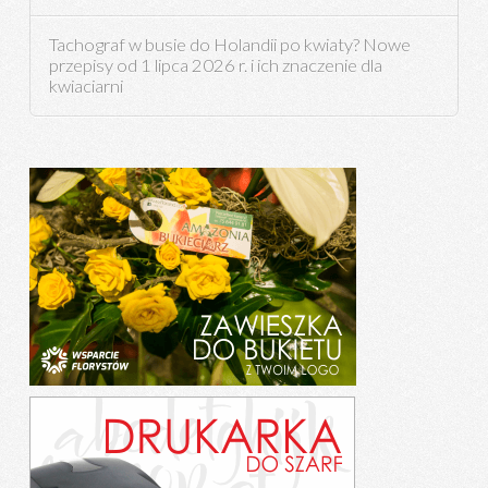
Tachograf w busie do Holandii po kwiaty? Nowe
przepisy od 1 lipca 2026 r. i ich znaczenie dla
kwiaciarni