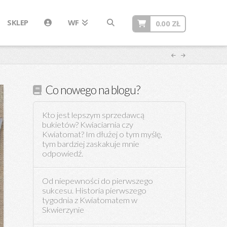
SKLEP
WF
0.00
ZŁ
Co nowego na blogu?
Kto jest lepszym sprzedawcą
bukietów? Kwiaciarnia czy
Kwiatomat? Im dłużej o tym myślę,
tym bardziej zaskakuje mnie
odpowiedź.
Od niepewności do pierwszego
sukcesu. Historia pierwszego
tygodnia z Kwiatomatem w
Skwierzynie