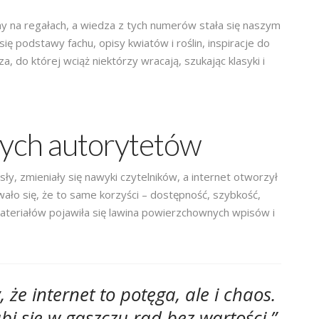
y na regałach, a wiedza z tych numerów stała się naszym
ię podstawy fachu, opisy kwiatów i roślin, inspiracje do
, do której wciąż niektórzy wracają, szukając klasyki i
ych autorytetów
y, zmieniały się nawyki czytelników, a internet otworzył
wało się, że to same korzyści – dostępność, szybkość,
teriałów pojawiła się lawina powierzchownych wpisów i
że internet to potęga, ale i chaos.
bi się w gąszczu rad bez wartości.”