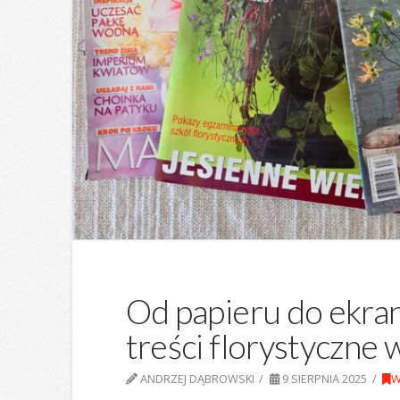
Od papieru do ekran
treści florystyczne 
ANDRZEJ DĄBROWSKI
9 SIERPNIA 2025
W