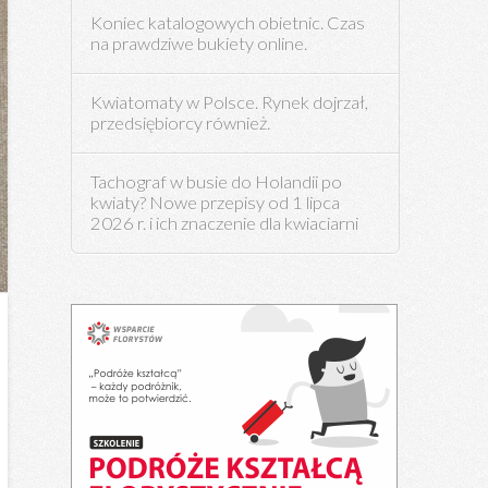
Koniec katalogowych obietnic. Czas
na prawdziwe bukiety online.
Kwiatomaty w Polsce. Rynek dojrzał,
przedsiębiorcy również.
Tachograf w busie do Holandii po
kwiaty? Nowe przepisy od 1 lipca
2026 r. i ich znaczenie dla kwiaciarni