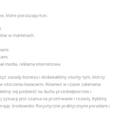
, które poruszają m.in.:
.
iatów w marketach.
arni.
tami.
al media, reklama internetowa.
czyć zasady biznesu i dodawaliśmy otuchy tym, którzy
 w otoczeniu kwiaciarni. Również w czasie załamania
liśmy się podnieść na duchu przedsiębiorców i
sytuacji jest szansa na przetrwanie i rozwój. Byliśmy
ierając środowisko florystyczne praktycznymi poradami i