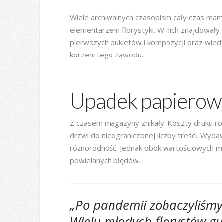
Wiele archiwalnych czasopism cały czas mam
elementarzem florystyki. W nich znajdowały s
pierwszych bukietów i kompozycji oraz wiedza
korzeni tego zawodu.
Upadek papierow
Z czasem magazyny znikały. Koszty druku rosł
drzwi do nieograniczonej liczby treści. Wyda
różnorodność. Jednak obok wartościowych ma
powielanych błędów.
„Po pandemii zobaczyliśmy, 
Wielu młodych florystów gu