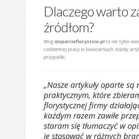
Dlaczego warto 
źródłom?
Blog
wsparcieflorystow.pl
to nie tylko wi
codziennej pracy w kwiaciarniach. Każdy art
przypadki.
„Nasze artykuły oparte są 
praktycznym, które zbiera
florystycznej firmy działaj
każdym razem zawiłe przep
staram się tłumaczyć w opi
je stosować w różnych bra