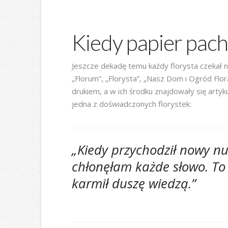
Kiedy papier pach
Jeszcze dekadę temu każdy florysta czekał n
„Florum”, „Florysta”, „Nasz Dom i Ogród Flor
drukiem, a w ich środku znajdowały się artyk
jedna z doświadczonych florystek:
„Kiedy przychodził nowy n
chłonęłam każde słowo. To
karmił duszę wiedzą.”