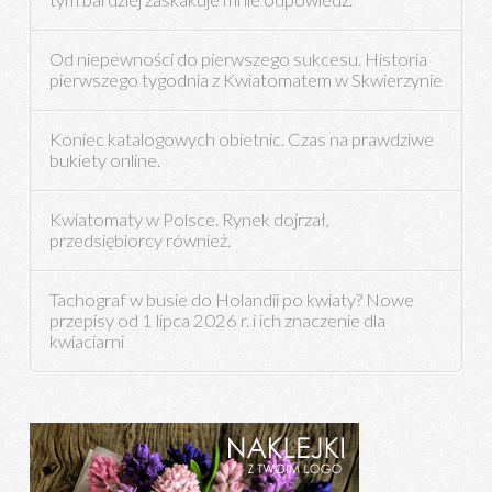
Od niepewności do pierwszego sukcesu. Historia
pierwszego tygodnia z Kwiatomatem w Skwierzynie
Koniec katalogowych obietnic. Czas na prawdziwe
bukiety online.
Kwiatomaty w Polsce. Rynek dojrzał,
przedsiębiorcy również.
Tachograf w busie do Holandii po kwiaty? Nowe
przepisy od 1 lipca 2026 r. i ich znaczenie dla
kwiaciarni