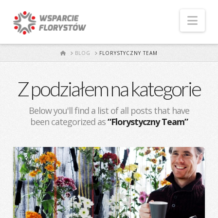
Naw
START
BLOG
FLORYSTYCZNY TEAM
Z podziałem na kategorie
Below you'll find a list of all posts that have
been categorized as
“Florystyczny Team”