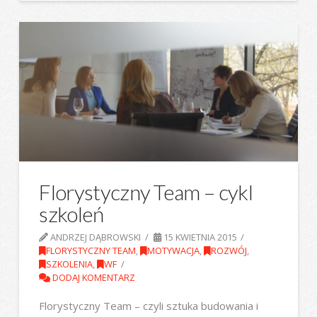
Florystyczny Team – cykl
szkoleń
ANDRZEJ DĄBROWSKI
15 KWIETNIA 2015
FLORYSTYCZNY TEAM
,
MOTYWACJA
,
ROZWÓJ
,
SZKOLENIA
,
WF
DODAJ KOMENTARZ
Florystyczny Team – czyli sztuka budowania i