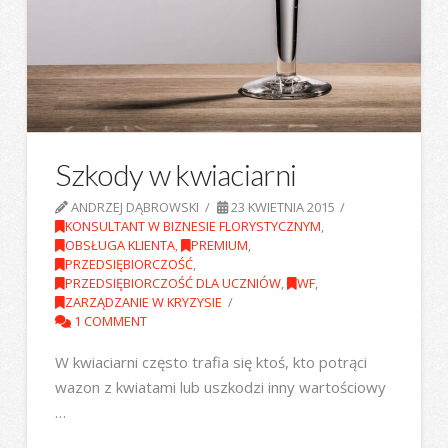
Szkody w kwiaciarni
ANDRZEJ DĄBROWSKI
23 KWIETNIA 2015
KONSULTANT W BIZNESIE FLORYSTYCZNYM
,
OBSŁUGA KLIENTA
,
PREMIUM
,
PRZEDSIĘBIORCZOŚĆ
,
PRZEDSIĘBIORCZOŚĆ DLA UCZNIÓW
,
WF
,
ZARZĄDZANIE W KRYZYSIE
1 COMMENT
W kwiaciarni często trafia się ktoś, kto potrąci
wazon z kwiatami lub uszkodzi inny wartościowy
…