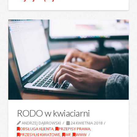
RODO w kwiaciarni
ANDRZEJ DĄBROWSKI
24 KWIETNIA 2018
OBSŁUGA KLIENTA
,
PRZEPISY PRAWA
,
PRZESYŁKI KWIATOWE
,
WF
,
WWW