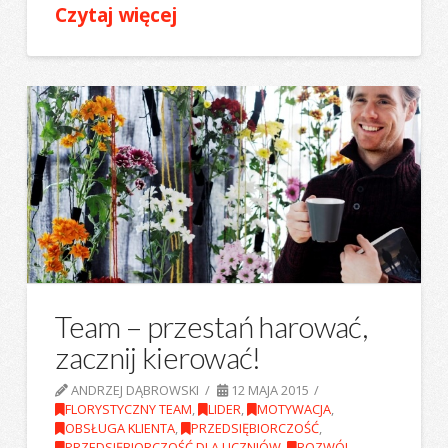
Czytaj więcej
Team – przestań harować,
zacznij kierować!
ANDRZEJ DĄBROWSKI
12 MAJA 2015
FLORYSTYCZNY TEAM
,
LIDER
,
MOTYWACJA
,
OBSŁUGA KLIENTA
,
PRZEDSIĘBIORCZOŚĆ
,
PRZEDSIĘBIORCZOŚĆ DLA UCZNIÓW
,
ROZWÓJ
,