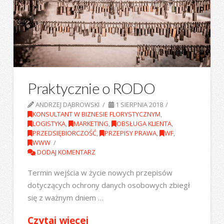
Praktycznie o RODO
ANDRZEJ DĄBROWSKI
1 SIERPNIA 2018
KONSULTANT W BIZNESIE FLORYSTYCZNYM
,
LOGISTYKA
,
MARKETING
,
OBSŁUGA KLIENTA
,
PRZEDSIĘBIORCZOŚĆ
,
PRZEPISY PRAWA
,
WF
,
WWW
DODAJ KOMENTARZ
Termin wejścia w życie nowych przepisów
dotyczących ochrony danych osobowych zbiegł
się z ważnym dniem …
Czytaj więcej