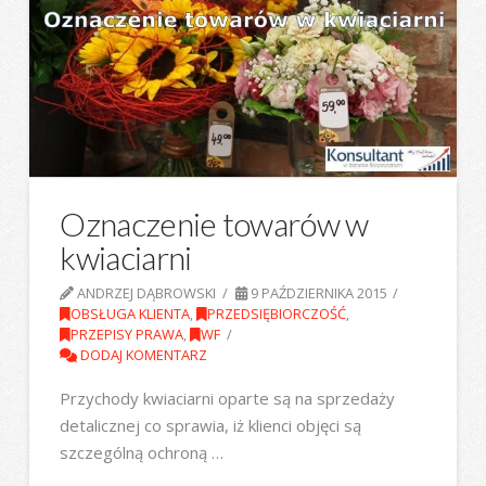
Oznaczenie towarów w
kwiaciarni
ANDRZEJ DĄBROWSKI
9 PAŹDZIERNIKA 2015
OBSŁUGA KLIENTA
,
PRZEDSIĘBIORCZOŚĆ
,
PRZEPISY PRAWA
,
WF
DODAJ KOMENTARZ
Przychody kwiaciarni oparte są na sprzedaży
detalicznej co sprawia, iż klienci objęci są
szczególną ochroną …