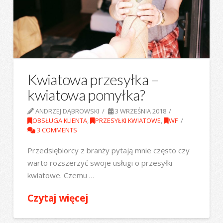
Kwiatowa przesyłka –
kwiatowa pomyłka?
ANDRZEJ DĄBROWSKI
3 WRZEŚNIA 2018
OBSŁUGA KLIENTA
,
PRZESYŁKI KWIATOWE
,
WF
3 COMMENTS
Przedsiębiorcy z branży pytają mnie często czy
warto rozszerzyć swoje usługi o przesyłki
kwiatowe. Czemu …
Czytaj więcej