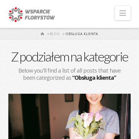
Naw
START
BLOG
OBSŁUGA KLIENTA
Z podziałem na kategorie
Below you'll find a list of all posts that have
been categorized as
“Obsługa klienta”