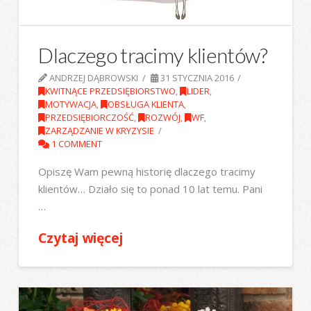
Dlaczego tracimy klientów?
ANDRZEJ DĄBROWSKI
31 STYCZNIA 2016
KWITNĄCE PRZEDSIĘBIORSTWO
,
LIDER
,
MOTYWACJA
,
OBSŁUGA KLIENTA
,
PRZEDSIĘBIORCZOŚĆ
,
ROZWÓJ
,
WF
,
ZARZĄDZANIE W KRYZYSIE
1 COMMENT
Opiszę Wam pewną historię dlaczego tracimy
klientów… Działo się to ponad 10 lat temu. Pani
…
Czytaj więcej