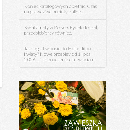
Koniec katalogowych obietnic. Czas
na prawdziwe bukiety online.
Kwiatomaty w Polsce. Rynek dojrzał,
przedsiębiorcy również.
Tachograf w busie do Holandii po
kwiaty? Nowe przepisy od 1 lipca
2026 r. i ich znaczenie dla kwiaciarni