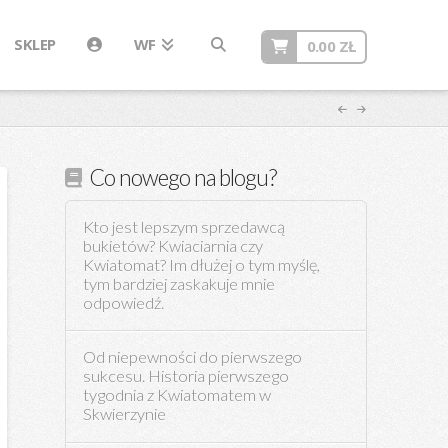
SKLEP
WF
0.00
ZŁ
Co nowego na blogu?
Kto jest lepszym sprzedawcą
bukietów? Kwiaciarnia czy
Kwiatomat? Im dłużej o tym myślę,
tym bardziej zaskakuje mnie
odpowiedź.
Od niepewności do pierwszego
sukcesu. Historia pierwszego
tygodnia z Kwiatomatem w
Skwierzynie