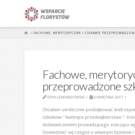
START
FACHOWE, MERYTORYCZNE I CIEKAWIE PRZEPROWADZON
Fachowe, merytoryc
przeprowadzone sz
ERYK LEWANDOWSKI
6 KWIETNIA 2017
Chciałam serdecznie podziękować Andrzejow
szkolenie ” kwitnące przedsiębiorstwo “. Ko
doświadczeniem prowadzącego znacząco wpł
Dowiedzieć się czegoś o własnym biznesie i