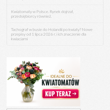
Kwiatomaty w Polsce. Rynek dojrzał,
przedsiębiorcy również.
Tachograf w busie do Holandii po kwiaty? Nowe
przepisy od 1 lipca 2026 r. i ich znaczenie dla
kwiaciarni