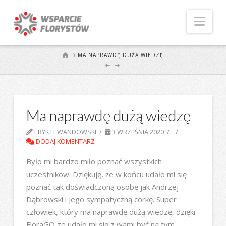
Naw
START
MA NAPRAWDĘ DUŻĄ WIEDZĘ
Ma naprawdę dużą wiedzę
ERYK LEWANDOWSKI
3 WRZEŚNIA 2020
DODAJ KOMENTARZ
Było mi bardzo miło poznać wszystkich
uczestników. Dziękuję, że w końcu udało mi się
poznać tak doświadczoną osobę jak Andrzej
Dąbrowski i jego sympatyczną córkę. Super
człowiek, który ma naprawdę dużą wiedzę, dzięki
FloraGO ze udało mi się z wami być na tym