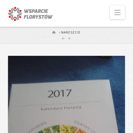
Naw
START
NARESZCIE