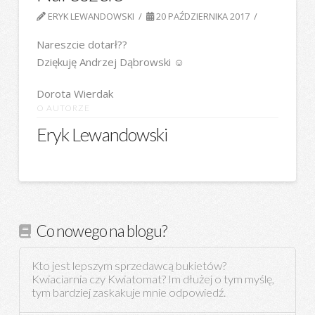
ERYK LEWANDOWSKI
20 PAŹDZIERNIKA 2017
Nareszcie dotarł??
Dziękuję Andrzej Dąbrowski ☺
Dorota Wierdak
O AUTORZE
Eryk Lewandowski
Co nowego na blogu?
Kto jest lepszym sprzedawcą bukietów?
Kwiaciarnia czy Kwiatomat? Im dłużej o tym myślę,
tym bardziej zaskakuje mnie odpowiedź.