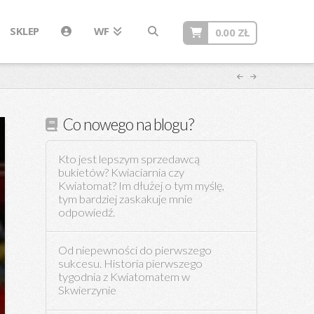
SKLEP
WF
0.00
ZŁ
Co nowego na blogu?
Kto jest lepszym sprzedawcą
bukietów? Kwiaciarnia czy
Kwiatomat? Im dłużej o tym myślę,
tym bardziej zaskakuje mnie
odpowiedź.
Od niepewności do pierwszego
sukcesu. Historia pierwszego
tygodnia z Kwiatomatem w
Skwierzynie