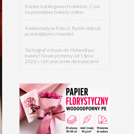
Koniec katalogowych obietnic. Czas
na prawdziwe bukiety online.
Kwiatomaty w Polsce. Rynek dojrzał,
przedsiębiorcy również.
Tachograf w busie do Holandii po
kwiaty? Nowe przepisy od 1 lipca
2026 r. i ich znaczenie dla kwiaciarni