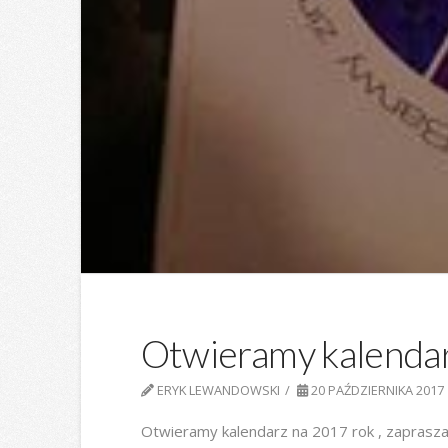
Otwieramy kalenda
ERYK LEWANDOWSKI
20 PAŹDZIERNIKA 2017
Otwieramy kalendarz na 2017 rok , zaprasza