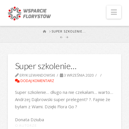
Naw
START
SUPER SZKOLENIE...
Super szkolenie…
ERYK LEWANDOWSKI
3 WRZEŚNIA 2020
DODAJ KOMENTARZ
Super szkolenie… długo na nie czekałam… warto…
Andrzej Dąbrowski super prelegent? ?. Fajnie że
byłam z Wami. Dzięki Flora Go ?
Donata Dziuba
O AUTORZE