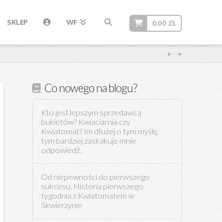
SKLEP
WF
0.00
ZŁ
Co nowego na blogu?
Kto jest lepszym sprzedawcą
bukietów? Kwiaciarnia czy
Kwiatomat? Im dłużej o tym myślę,
tym bardziej zaskakuje mnie
odpowiedź.
Od niepewności do pierwszego
sukcesu. Historia pierwszego
tygodnia z Kwiatomatem w
Skwierzynie