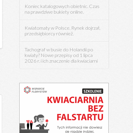
Koniec katalogowych obietnic. Czas
na prawdziwe bukiety online.
Kwiatomaty w Polsce. Rynek dojrzał,
przedsiębiorcy również.
Tachograf w busie do Holandii po
kwiaty? Nowe przepisy od 1 lipca
2026 r. i ich znaczenie dla kwiaciarni