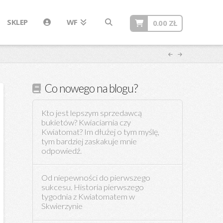
SKLEP
WF
0.00
ZŁ
Co nowego na blogu?
Kto jest lepszym sprzedawcą
bukietów? Kwiaciarnia czy
Kwiatomat? Im dłużej o tym myślę,
tym bardziej zaskakuje mnie
odpowiedź.
Od niepewności do pierwszego
sukcesu. Historia pierwszego
tygodnia z Kwiatomatem w
Skwierzynie