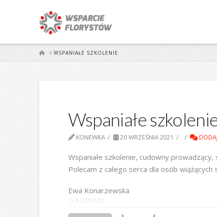
START
WSPANIAŁE SZKOLENIE
Wspaniałe szkoleni
KONEWKA
20 WRZEŚNIA 2021
DODA
Wspaniałe szkolenie, cudowny prowadzący, s
Polecam z całego serca dla osób wiążących s
Ewa Konarzewska
O AUTORZE