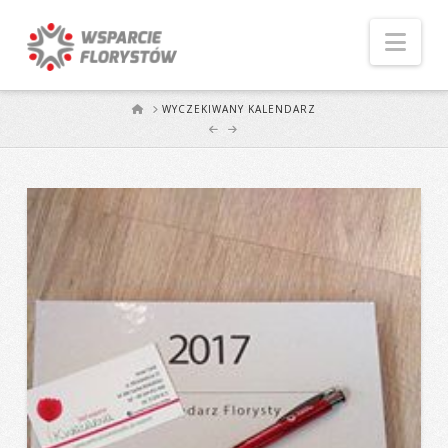
Naw
START
WYCZEKIWANY KALENDARZ