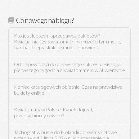
Co nowego na blogu?
Kto jest lepszym sprzedawcą bukietów?
Kwiaciarnia czy Kwiatomat? Im dłużej o tym myślę,
tym bardziej zaskakuje mnie odpowiedź.
Od niepewności do pierwszego sukcesu. Historia
pierwszego tygodnia z Kwiatomatem w Skwierzynie
Koniec katalogowych obietnic. Czas na prawdziwe
bukiety online.
Kwiatomaty w Polsce. Rynek dojrzał,
przedsiębiorcy również.
Tachograf w busie do Holandii po kwiaty? Nowe
przepisy od 1 lipca 2026 r. i ich znaczenie dla