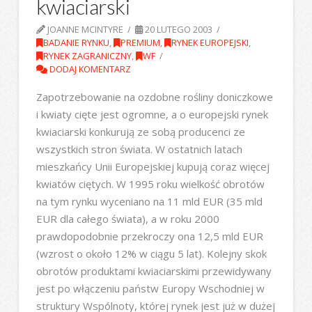
kwiaciarski
JOANNE MCINTYRE
20 LUTEGO 2003
BADANIE RYNKU
,
PREMIUM
,
RYNEK EUROPEJSKI
,
RYNEK ZAGRANICZNY
,
WF
DODAJ KOMENTARZ
Zapotrzebowanie na ozdobne rośliny doniczkowe
i kwiaty cięte jest ogromne, a o europejski rynek
kwiaciarski konkurują ze sobą producenci ze
wszystkich stron świata. W ostatnich latach
mieszkańcy Unii Europejskiej kupują coraz więcej
kwiatów ciętych. W 1995 roku wielkość obrotów
na tym rynku wyceniano na 11 mld EUR (35 mld
EUR dla całego świata), a w roku 2000
prawdopodobnie przekroczy ona 12,5 mld EUR
(wzrost o około 12% w ciągu 5 lat). Kolejny skok
obrotów produktami kwiaciarskimi przewidywany
jest po włączeniu państw Europy Wschodniej w
struktury Wspólnoty, której rynek jest już w dużej