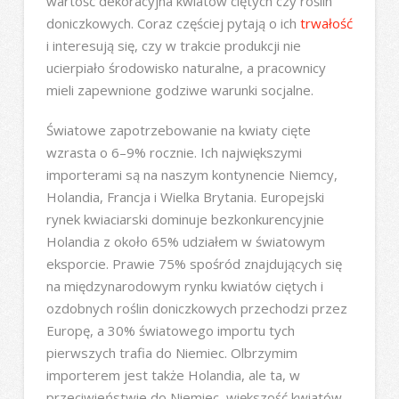
wartość dekoracyjna kwiatów ciętych czy roślin
doniczkowych. Coraz częściej pytają o ich
trwałość
i interesują się, czy w trakcie produkcji nie
ucierpiało środowisko naturalne, a pracownicy
mieli zapewnione godziwe warunki socjalne.
Światowe zapotrzebowanie na kwiaty cięte
wzrasta o 6–9% rocznie. Ich największymi
importerami są na naszym kontynencie Niemcy,
Holandia, Francja i Wielka Brytania. Europejski
rynek kwiaciarski dominuje bezkonkurencyjnie
Holandia z około 65% udziałem w światowym
eksporcie. Prawie 75% spośród znajdujących się
na międzynarodowym rynku kwiatów ciętych i
ozdobnych roślin doniczkowych przechodzi przez
Europę, a 30% światowego importu tych
pierwszych trafia do Niemiec. Olbrzymim
importerem jest także Holandia, ale ta, w
przeciwieństwie do Niemiec, większość kwiatów