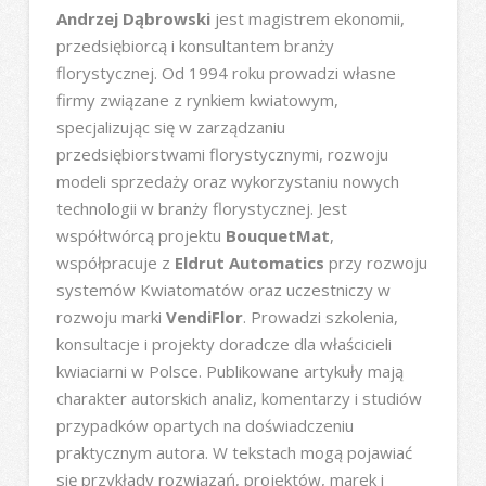
Andrzej Dąbrowski
jest magistrem ekonomii,
przedsiębiorcą i konsultantem branży
florystycznej. Od 1994 roku prowadzi własne
firmy związane z rynkiem kwiatowym,
specjalizując się w zarządzaniu
przedsiębiorstwami florystycznymi, rozwoju
modeli sprzedaży oraz wykorzystaniu nowych
technologii w branży florystycznej. Jest
współtwórcą projektu
BouquetMat
,
współpracuje z
Eldrut Automatics
przy rozwoju
systemów Kwiatomatów oraz uczestniczy w
rozwoju marki
VendiFlor
. Prowadzi szkolenia,
konsultacje i projekty doradcze dla właścicieli
kwiaciarni w Polsce. Publikowane artykuły mają
charakter autorskich analiz, komentarzy i studiów
przypadków opartych na doświadczeniu
praktycznym autora. W tekstach mogą pojawiać
się przykłady rozwiązań, projektów, marek i