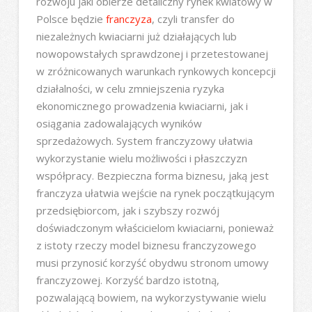
rozwoju jaki obierze detaliczny rynek kwiatowy w
Polsce będzie
franczyza
, czyli transfer do
niezależnych kwiaciarni już działających lub
nowopowstałych sprawdzonej i przetestowanej
w zróżnicowanych warunkach rynkowych koncepcji
działalności, w celu zmniejszenia ryzyka
ekonomicznego prowadzenia kwiaciarni, jak i
osiągania zadowalających wyników
sprzedażowych. System franczyzowy ułatwia
wykorzystanie wielu możliwości i płaszczyzn
współpracy. Bezpieczna forma biznesu, jaką jest
franczyza ułatwia wejście na rynek początkującym
przedsiębiorcom, jak i szybszy rozwój
doświadczonym właścicielom kwiaciarni, ponieważ
z istoty rzeczy model biznesu franczyzowego
musi przynosić korzyść obydwu stronom umowy
franczyzowej. Korzyść bardzo istotną,
pozwalającą bowiem, na wykorzystywanie wielu