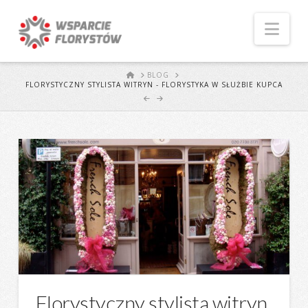
Naw
START
BLOG
FLORYSTYCZNY STYLISTA WITRYN - FLORYSTYKA W SŁUŻBIE KUPCA
Florystyczny stylista witryn