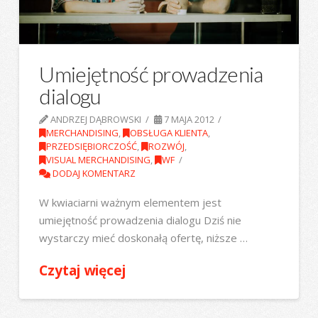
Umiejętność prowadzenia
dialogu
ANDRZEJ DĄBROWSKI
7 MAJA 2012
MERCHANDISING
,
OBSŁUGA KLIENTA
,
PRZEDSIĘBIORCZOŚĆ
,
ROZWÓJ
,
VISUAL MERCHANDISING
,
WF
DODAJ KOMENTARZ
W kwiaciarni ważnym elementem jest
umiejętność prowadzenia dialogu Dziś nie
wystarczy mieć doskonałą ofertę, niższe …
Czytaj więcej