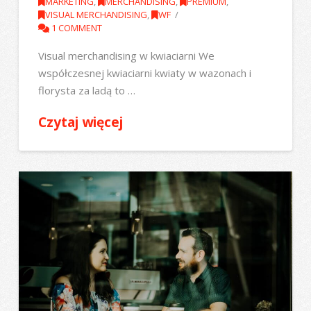
MARKETING
,
MERCHANDISING
,
PREMIUM
,
VISUAL MERCHANDISING
,
WF
1 COMMENT
Visual merchandising w kwiaciarni We
współczesnej kwiaciarni kwiaty w wazonach i
florysta za ladą to …
Czytaj więcej