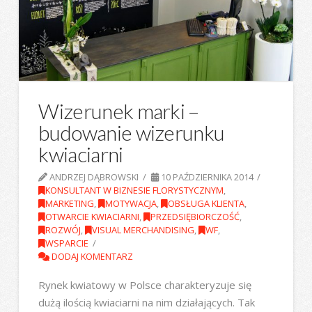
Wizerunek marki –
budowanie wizerunku
kwiaciarni
ANDRZEJ DĄBROWSKI
10 PAŹDZIERNIKA 2014
KONSULTANT W BIZNESIE FLORYSTYCZNYM
,
MARKETING
,
MOTYWACJA
,
OBSŁUGA KLIENTA
,
OTWARCIE KWIACIARNI
,
PRZEDSIĘBIORCZOŚĆ
,
ROZWÓJ
,
VISUAL MERCHANDISING
,
WF
,
WSPARCIE
DODAJ KOMENTARZ
Rynek kwiatowy w Polsce charakteryzuje się
dużą ilością kwiaciarni na nim działających. Tak