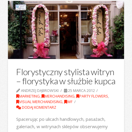
Florystyczny stylista witryn
– florystyka w służbie kupca
ANDRZEJ DĄBROWSKI
25 MARCA 2012
MARKETING
,
MERCHANDISING
,
PARTY FLOWERS
,
VISUAL MERCHANDISING
,
WF
DODAJ KOMENTARZ
Spacerując po ulicach handlowych, pasażach,
galeriach, w witrynach sklepów obserwujemy