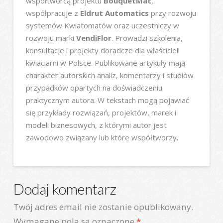
współtwórcą projektu
BouquetMat
,
współpracuje z
Eldrut Automatics
przy rozwoju
systemów Kwiatomatów oraz uczestniczy w
rozwoju marki
VendiFlor
. Prowadzi szkolenia,
konsultacje i projekty doradcze dla właścicieli
kwiaciarni w Polsce. Publikowane artykuły mają
charakter autorskich analiz, komentarzy i studiów
przypadków opartych na doświadczeniu
praktycznym autora. W tekstach mogą pojawiać
się przykłady rozwiązań, projektów, marek i
modeli biznesowych, z którymi autor jest
zawodowo związany lub które współtworzy.
Dodaj komentarz
Twój adres email nie zostanie opublikowany.
Wymagane pola są oznaczone
*