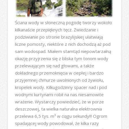
Ściana wody w słoneczną pogodę tworzy wokoło
kilkanaście przepięknych tęcz. Zwiedzanie i
podziwianie po stronie brazylijskiej ułatwiają
liczne pomosty, niektóre z nich dochodzą aż pod
sam wodospad. Miałem stamtąd niepowtarzalną
okazję przyjrzenia się z bliska tym tonom wody
przelewającym się nad głowami, a także
dokładnego przemoknięcia w ciepłej i bardzo
przyjemnej chmurze uwolnionych od żywiołu,
kropelek wody. Kilkugodzinny spacer nad i pod
wodnymi kurtynami robił na nas niesamowite
wrażenie. Wystarczy powiedzieć, że w porze
deszczowej, ta wielka naturalna elektrownia
przelewa 6,5 tys. m³ w ciągu sekundy!!! Ogrom
spadającej wody powodował, że kilka razy