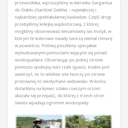
przewodnika, wyruszyliśmy w kierunku Gargantua
do Diablo (Gardziel Diabła) – największej i
najbardziej spektakularnej kaskadzie. Część drogi
przebyliśmy kolejką wąskotorową, z której
mogliśmy obserwować niesamowity las motyli, w
którym te kolorowe owady tworzą niemal chmurę
w powietrzu. Później poszliśmy specjalnie
wybudowanymi pomostami wijącymi się ponad
wodospadami. Obserwując po jednej stronie
pomostu spokojny nurt rzeki Iguazú, trudno jest
uwierzyć, że to właśnie ona tworzy po stronie
przeciwnej to niesłychane widowisko. W końcu
dotarliśmy na koniec szlaku i naszym oczom
ukazała się przepaść, do której z trzech stron
świata wpadają ogromne wodospady.