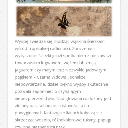
Wyspę zwiedza się chodząc wąskimi ścieżkami
wśród tropikalnej roślinności. Zboczenie z
wytyczonej ścieżki grozi spotkaniem z nie zawsze
towarzyskim legwanem, wężem lub żmiją,
jaguarem czy małym lecz niezwykle jadowitym
pająkiem – Czarną Wdową. Jednakże
niepowtarzalne, dzikie piękno wyspy skutecznie
pozwala zapomnieć o czyhającym
niebezpieczeństwie. Nad głowami rozłożony jest
zielony parasol bujnej roślinności, a na
powyginanych fantazyjnie lianach kołyszą się,
skrzecząc wesoło, różnokolorowe tukany, papugi
czy inne nieznane mi ptaki.