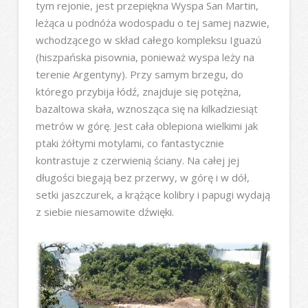
tym rejonie, jest przepiękna Wyspa San Martin,
leżąca u podnóża wodospadu o tej samej nazwie,
wchodzącego w skład całego kompleksu Iguazú
(hiszpańska pisownia, ponieważ wyspa leży na
terenie Argentyny). Przy samym brzegu, do
którego przybija łódź, znajduje się potężna,
bazaltowa skała, wznosząca się na kilkadziesiąt
metrów w górę. Jest cała oblepiona wielkimi jak
ptaki żółtymi motylami, co fantastycznie
kontrastuje z czerwienią ściany. Na całej jej
długości biegają bez przerwy, w górę i w dół,
setki jaszczurek, a krążące kolibry i papugi wydają
z siebie niesamowite dźwięki.