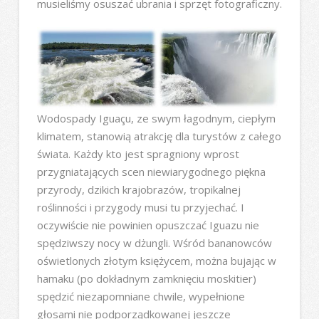
musieliśmy osuszać ubrania i sprzęt fotograficzny.
Wodospady Iguaçu, ze swym łagodnym, ciepłym
klimatem, stanowią atrakcję dla turystów z całego
świata. Każdy kto jest spragniony wprost
przygniatających scen niewiarygodnego piękna
przyrody, dzikich krajobrazów, tropikalnej
roślinności i przygody musi tu przyjechać. I
oczywiście nie powinien opuszczać Iguazu nie
spędziwszy nocy w dżungli. Wśród bananowców
oświetlonych złotym księżycem, można bujając w
hamaku (po dokładnym zamknięciu moskitier)
spędzić niezapomniane chwile, wypełnione
głosami nie podporządkowanej jeszcze