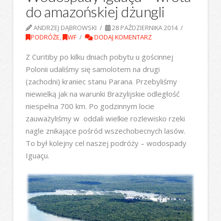
do amazońskiej dżungli
ANDRZEJ DĄBROWSKI
28 PAŹDZIERNIKA 2014
PODRÓŻE
,
WF
DODAJ KOMENTARZ
Z Curitiby po kilku dniach pobytu u gościnnej
Polonii udaliśmy się samolotem na drugi
(zachodni) kraniec stanu Parana. Przebyliśmy
niewielką jak na warunki Brazylijskie odległość
niespełna 700 km. Po godzinnym locie
zauważyliśmy w oddali wielkie rozlewisko rzeki
nagle znikające pośród wszechobecnych lasów.
To był kolejny cel naszej podróży – wodospady
Iguaçu.