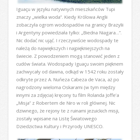
Iguaçu w języku natywnych mieszkańców Tupi
znaczy „wielka woda”. Kiedy Królowa Anglii
zobaczyła ogrom wodospadów na granicy Brazylii
i Argentyny powiedziała tylko: „Biedna Niagara…”.
Nic dodać nic ująć. I rzeczywiście wodospady te
należą do największych i najpiękniejszych na
świecie. Z powodzeniem mogą stanowić jeden z
cudów świata. Wodospady Iguaçu swoim pięknem
zachwycały od dawna, odkąd w 1542 roku zostały
odkryte przez A. Nuńeza Cabeza de Vaca, aż po
nagrodzony wieloma Oskarami (w tym między
innymi za zdjęcia) kręcony tu film Rolanda Joffe’a
„Misja” z Robertem de Niro w roli głównej. Nic
dziwnego, że rejony te z ruinami jezuickich misji,
zostały wpisane na Listę Światowego
Dziedzictwa Kultury i Przyrody UNESCO.