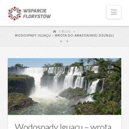
Naw
START
BLOG
WODOSPADY IGUAÇU – WROTA DO AMAZOŃSKIEJ DŻUNGLI
Wodospady Iguaçu – wrota