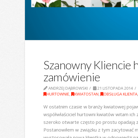
Szanowny Kliencie 
zamówienie
ANDRZEJ DĄBROWSKI
21 LISTOPADA 2014
HURTOWNIE
,
KWIATOSTAN
,
OBSŁUGA KLIENTA
W ostatnim czasie w branży kwiatowej pojawi
współwłaściciel hurtowni kwiatów witam ich z
szeroko otwarte często po prostu opadają z
Postanowiłem w związku z tym zacytować mo
wystosowała nowa klientka w odpowiedzi na