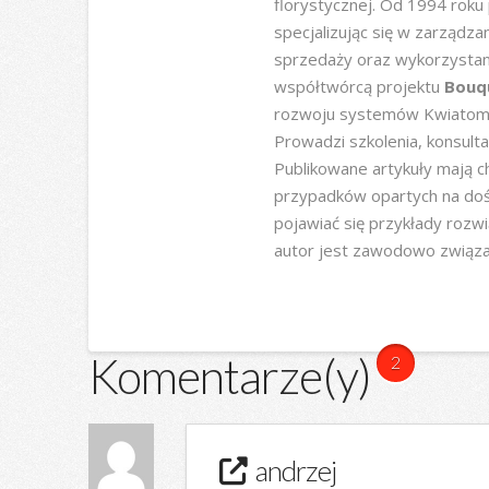
florystycznej. Od 1994 roku
specjalizując się w zarządz
sprzedaży oraz wykorzystani
współtwórcą projektu
Bouq
rozwoju systemów Kwiatoma
Prowadzi szkolenia, konsultac
Publikowane artykuły mają ch
przypadków opartych na doś
pojawiać się przykłady rozw
autor jest zawodowo związa
Komentarze(y)
2
andrzej