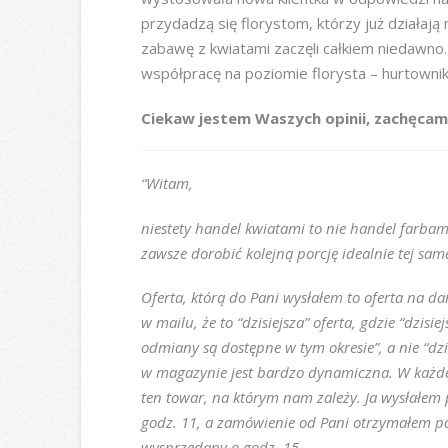
przydadzą się florystom, którzy już działaj
zabawę z kwiatami zaczęli całkiem niedawno
współpracę na poziomie florysta – hurtownik i 
Ciekaw jestem Waszych opinii, zachęca
“Witam,
niestety handel kwiatami to nie handel farbam
zawsze dorobić kolejną porcję idealnie tej s
Oferta, którą do Pani wysłałem to oferta na d
w mailu, że to “dzisiejsza” oferta, gdzie “dzis
odmiany są dostępne w tym okresie”, a nie “dzi
w magazynie jest bardzo dynamiczna. W każdej c
ten towar, na którym nam zależy. Ja wysłałem 
godz. 11, a zamówienie od Pani otrzymałem po
wysprzedany o godz. 15.