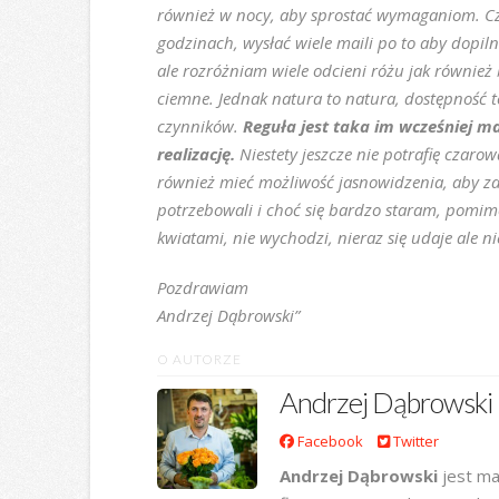
również w nocy, aby sprostać wymaganiom. Cz
godzinach, wysłać wiele maili po to aby dopil
ale rozróżniam wiele odcieni różu jak również 
ciemne. Jednak natura to natura, dostępność t
czynników.
Reguła jest taka im wcześniej 
realizację.
Niestety jeszcze nie potrafię czaro
również mieć możliwość jasnowidzenia, aby za
potrzebowali i choć się bardzo staram, pomi
kwiatami, nie wychodzi, nieraz się udaje ale nie
Pozdrawiam
Andrzej Dąbrowski”
O AUTORZE
Andrzej Dąbrowski
Facebook
Twitter
Andrzej Dąbrowski
jest ma