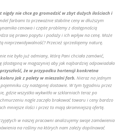
t nigdy nie chce go gromadzić w zbyt dużych ilościach i
del farbami to przeważnie stabilne ceny w dłuższym
dynamika cenowa i częste problemy z dostępnością
za się prawo popytu i podaży i ich wpływ na cenę. Może
 tą nieprzewidywalność? Przecież sprzedajemy naturę.
e nie było już odmiany, którą Pani chciała zamówić,
 (dostępną w magazynie) aby jak najbardziej odpowiadała
przyszłość, że w przypadku hortensji konkretna
oloru jak z palety w mieszalni farb.
Nieraz na jednym
w pojemniku czy następnej dostawie. W tym tygodniu przez
ie, gdzie wszystko wykwitło w szklarniach teraz po
achmurzeniu nagle zaczęło brakować towaru i ceny bardzo
 mniejsze ilości i przez to mają skromniejszą ofertę.
rzyjętych w naszej pracowni analizujemy swoje zamówienia
amówienia na rośliny na których nam zależy dopilnować