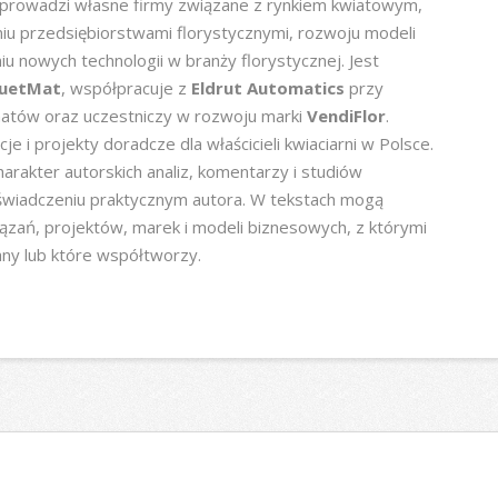
 prowadzi własne firmy związane z rynkiem kwiatowym,
aniu przedsiębiorstwami florystycznymi, rozwoju modeli
u nowych technologii w branży florystycznej. Jest
uetMat
, współpracuje z
Eldrut Automatics
przy
tów oraz uczestniczy w rozwoju marki
VendiFlor
.
je i projekty doradcze dla właścicieli kwiaciarni w Polsce.
arakter autorskich analiz, komentarzy i studiów
wiadczeniu praktycznym autora. W tekstach mogą
iązań, projektów, marek i modeli biznesowych, z którymi
ny lub które współtworzy.