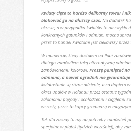
Kwiaty cięte to bardzo delikatny towar i nik
blokować go na dłuższy czas.
Na dodatek han
okresie, a w przypadku kwiatów to niezwykła 
konkretnych gatunków i odmian, mocno sprawd
przez to handel kwiatami jest ciekawszy przez
W momencie, kiedy dostałem od Pani zamówieni
dlatego zamówiłem taką alternatywną odmianę
zamówionemu kolorowi.
Proszę pamiętać na 
odmiana, a nawet ogrodnik nie gwarantuje k
kwiatostanie są różne odcienie, a co dopiero 
okres upałów w Holandii przez ostatnie tygodn
załamaniu pogody i ochłodzeniu i ciągłemu z
wzrosły, przez to kupcy gromadzą w magazynach
Tak dla zasady to my na potrzeby zamówień p
specjalne w piątek (tydzień wcześniej), aby z