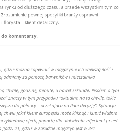
ą na rynku od dłuższego czasu, a przede wszystkim tym co
. Zrozumienie pewnej specyfiki branży usprawni
florysta – klient detaliczny.
m do komentarzy.
i, gdzie można zapewnić w magazynie ich większą ilość i
amej odmiany za pomocą barwników i mieszalnika.
aną chwilę, godzinę, minutę, a nawet sekundę. Pisałem o tym
iejsza” znaczy w tym przypadku “aktualna na tą chwilę, takie
siejsza do północy – oczekująca na Pani decyzję”. Sytuacja
hwili jakiś klient europejski może kliknąć i kupić właśnie
przykładową ofertę popartą dla ułatwienia zdjęciami przed
 godz. 21, gdzie w zasadzie magazyn jest w 3/4