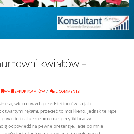
hurtowni kwiatów –
,
WF
,
ZAKUP KWIATÓW
2 COMMENTS
ło się wielu nowych przedsiębiorców. Ja jako
 otwartymi rękami, przecież to moi klienci. Jednak te ręce
 powodu braku zrozumienia specyfiki branży.
ją odpowiedź na pewne pretensje, jakie do mnie
 zamówienie. Jestem przekonany, że moje uwagi