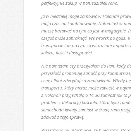
perfekcyjnie zakup w poniedziałek rano.
Ja w niedzielę mogę zamówić w Holandii prawi
mają czas na kombinowanie. Natomiast w poni
muszę bazować na tym co jest w magazynie. Prz
czegoś może zabraknąć. We wtorek po godz. 9 
transporcie lub na tym co wiozą inni importe
koloru, ilości i dostępności.
Nie pamiętam czy przesyłałem do Pani kody do
przyszłość proponuję zasiąść przy komputerz
cenę i Pani zdecyduje o zamówieniu. Wtedy bę
transportu, który nieraz może zawieść w naj
z Holandii przyjechała o 14.30 zamiast jak to
problem z dekoracją kościoła, która była zam
samochodu kwiaty zamiast w środę rano przyje
zdawać z tego sprawę.
Przekazano mi informację, że biała róża, która