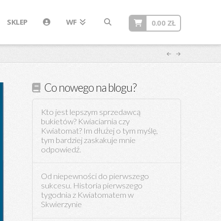
SKLEP
WF
0.00
ZŁ
Co nowego na blogu?
Kto jest lepszym sprzedawcą
bukietów? Kwiaciarnia czy
Kwiatomat? Im dłużej o tym myślę,
tym bardziej zaskakuje mnie
odpowiedź.
Od niepewności do pierwszego
sukcesu. Historia pierwszego
tygodnia z Kwiatomatem w
Skwierzynie