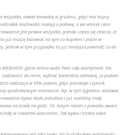
e wszystko, nawet konwalię w grudniu, gdyż moi kupcy
edziałek możliwości maleją o połowę, a we wtorek rano
eważnie jest prawie wszystko, jednak często się zdarza, że
to już muszę bazować na tym co kupiłem i jedzie w
rzy. Jednak w tym przypadku to już mniejsza pewność co do
 WEBSHOP, gdzie online widzi Pani cały asortyment. Na
e, zadzwonić do mnie, wybrać konkretną odmianę, ja podam
dzie realizacja w 95% pewna, gdyż pozostaje czynnik
mniej spodziewanym momencie. Np. w tym tygodniu dostawa
 przeważnie bywa około południa i już mieliśmy mały
ówiona na środę na godz. 16. Innym razem z powodu awarii
chały w czwartek wieczorem. Tak bywa i trzeba sobie
 katalogowana jest jako biała, też budziła Pani wątpliwości