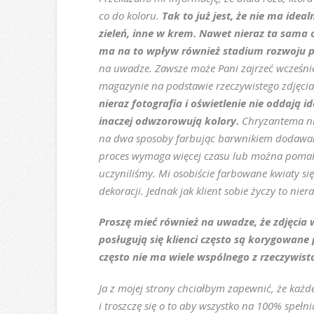
co do koloru.
Tak to już jest, że nie ma idea
zieleń, inne w krem. Nawet nieraz ta sama
ma na to wpływ również stadium rozwoju pą
na uwadze. Zawsze może Pani zajrzeć wcześni
magazynie na podstawie rzeczywistego zdjęcia
nieraz fotografia i oświetlenie nie oddają 
inaczej odwzorowują kolory.
Chryzantema nie
na dwa sposoby farbując barwnikiem dodawany
proces wymaga więcej czasu lub można pomalo
uczyniliśmy. Mi osobiście farbowane kwiaty si
dekoracji. Jednak jak klient sobie życzy to nie
Proszę mieć również na uwadze, że zdjęcia 
posługują się klienci często są korygowane
często nie ma wiele wspólnego z rzeczywisto
Ja z mojej strony chciałbym zapewnić, że każd
i troszczę się o to aby wszystko na 100% spełn