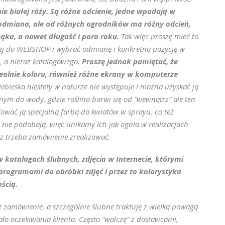
lnie białej róży. Są różne odcienie, jedne wpadają w
 odmiana, ale od różnych ogrodników ma różny odcień,
ka, a nawet długość i pora roku.
Tak więc proszę mieć to
ej do WEBSHOP i wybrać odmianę i konkretną pozycję w
, a nieraz katalogowego.
Proszę jednak pamiętać, że
idealnie koloru, również różne ekrany w komputerze
bieska niestety w naturze nie występuje i można uzyskać ją
m do wody, gdzie roślina barwi się od “wewnątrz” ale ten
wać ją specjalną farbą do kwiatów w sprayu, co też
ę nie podobają, więc unikamy ich jak ognia w realizacjach
raz trzeba zamówienie zrealizować.
w katalogach ślubnych, zdjęcia w Internecie, którymi
 programami do obróbki zdjęć i przez to kolorystyka
ścią.
e zamówienie, a szczególnie ślubne traktuję z wielką powagą
iało oczekiwania klienta. Często “walczę” z dostawcami,