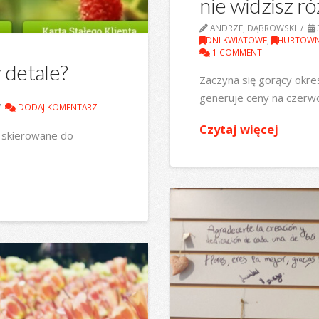
nie widzisz ró
ANDRZEJ DĄBROWSKI
DNI KWIATOWE
,
HURTOWN
1 COMMENT
 detale?
Zaczyna się gorący okre
generuje ceny na czerw
DODAJ KOMENTARZ
Czytaj więcej
i, skierowane do