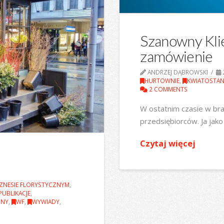
Szanowny Kli
zamówienie
ANDRZEJ DĄBROWSKI
HURTOWNIE
,
KWIATOSTA
2 COMMENTS
W ostatnim czasie w bra
przedsiębiorców. Ja jako
Czytaj więcej
ZNESIE FLORYSTYCZNYM
,
PUBLIKACJE
,
ZNY
,
WF
,
WYWIADY
,