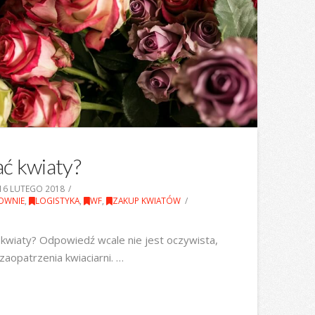
ć kwiaty?
16 LUTEGO 2018
OWNIE
,
LOGISTYKA
,
WF
,
ZAKUP KWIATÓW
 kwiaty? Odpowiedź wcale nie jest oczywista,
 zaopatrzenia kwiaciarni. …