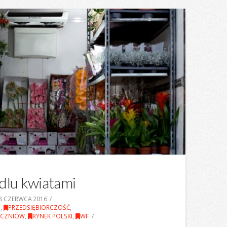
dlu kwiatami
8 CZERWCA 2016
N
,
PRZEDSIĘBIORCZOŚĆ
,
UCZNIÓW
,
RYNEK POLSKI
,
WF