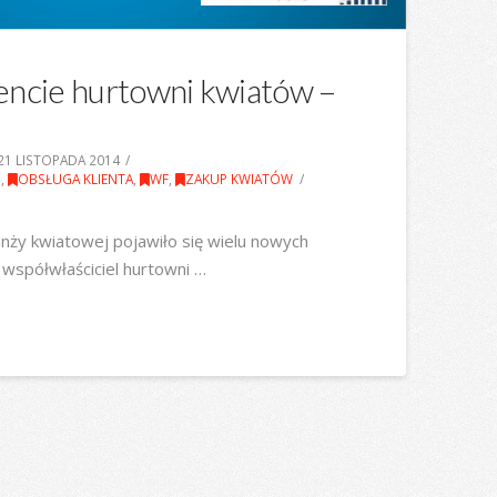
encie hurtowni kwiatów –
21 LISTOPADA 2014
N
,
OBSŁUGA KLIENTA
,
WF
,
ZAKUP KWIATÓW
nży kwiatowej pojawiło się wielu nowych
 współwłaściciel hurtowni …