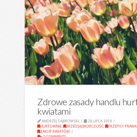
Zdrowe zasady handlu hu
kwiatami
ANDRZEJ DĄBROWSKI
28 LIPCA 2016
HURTOWNIE
,
PRZEDSIĘBIORCZOŚĆ
,
PRZEPISY PRAWA
ZAKUP KWIATÓW
2 COMMENTS