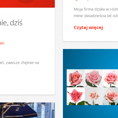
Moja firma działa w róż
minie dwadzieścia lat od
ie, dziś
Czytaj więcej
WF
,
tań, zawsze chętnie na