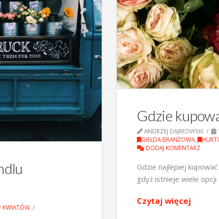
Gdzie kupowa
ANDRZEJ DĄBROWSKI
GIEŁDA BRANŻOWA
,
HURT
DODAJ KOMENTARZ
ndlu
Gdzie najlepiej kupować
gdyż istnieje wiele opcji
Czytaj więcej
P KWIATÓW