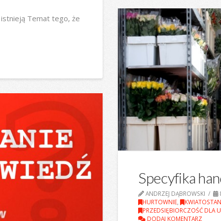
istnieją Temat tego, że
Specyfika han
ANDRZEJ DĄBROWSKI
HURTOWNIE
,
KWIATOSTA
PRZEDSIĘBIORCZOŚĆ DLA 
DODAJ KOMENTARZ