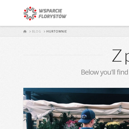
START
BLOG
HURTOWNIE
Z 
Below you'll find