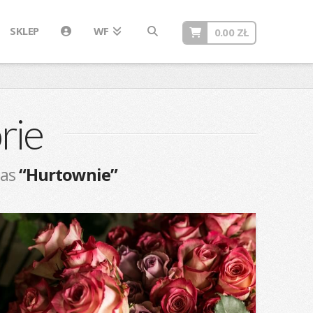
SKLEP
WF
0.00
ZŁ
rie
 as
“Hurtownie”