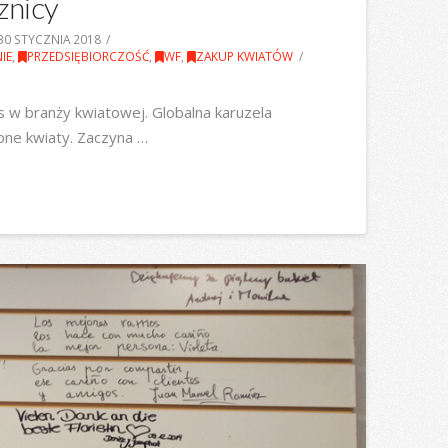
żnicy
30 STYCZNIA 2018
IE
,
PRZEDSIĘBIORCZOŚĆ
,
WF
,
ZAKUP KWIATÓW
s w branży kwiatowej. Globalna karuzela
one kwiaty. Zaczyna …