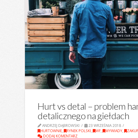
Hurt vs detal – problem ha
detalicznego na giełdach
ANDRZEJ DĄBROWSKI
23 WRZEŚNIA 2018
HURTOWNIE
,
RYNEK POLSKI
,
WF
,
WYWIADY
,
ZAKU
DODAJ KOMENTARZ