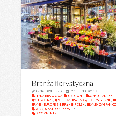
Branża florystyczna
ANNA PAWLICZKO
12 SIERPNIA 2014
GIEŁDA BRANŻOWA
,
HURTOWNIE
,
KONSULTANT W BI
MEDIA O NAS
,
PODRÓŻE KSZTAŁCĄ FLORYSTYCZNIE
,
RYNEK EUROPEJSKI
,
RYNEK POLSKI
,
RYNEK ZAGRANIC
ZARZĄDZANIE W KRYZYSIE
2 COMMENTS