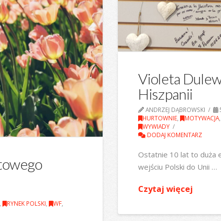
Violeta Dulew
Hiszpanii
ANDRZEJ DĄBROWSKI
5
HURTOWNIE
,
MOTYWACJA
WYWIADY
DODAJ KOMENTARZ
Ostatnie 10 lat to duża
rtowego
wejściu Polski do Unii …
Czytaj więcej
,
RYNEK POLSKI
,
WF
,