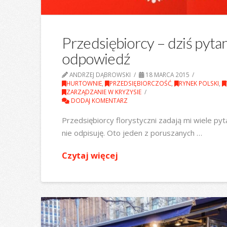
Przedsiębiorcy – dziś pytan
odpowiedź
ANDRZEJ DĄBROWSKI
18 MARCA 2015
HURTOWNIE
,
PRZEDSIĘBIORCZOŚĆ
,
RYNEK POLSKI
,
ZARZĄDZANIE W KRYZYSIE
DODAJ KOMENTARZ
Przedsiębiorcy florystyczni zadają mi wiele py
nie odpisuję. Oto jeden z poruszanych …
Czytaj więcej