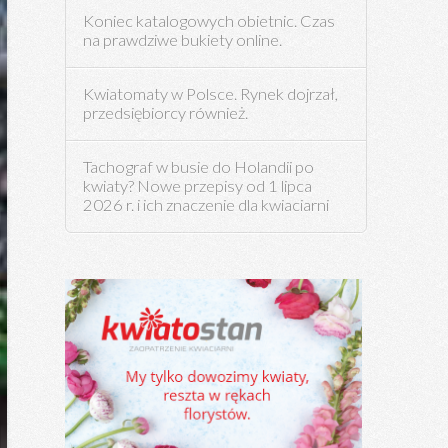
Koniec katalogowych obietnic. Czas
na prawdziwe bukiety online.
Kwiatomaty w Polsce. Rynek dojrzał,
przedsiębiorcy również.
Tachograf w busie do Holandii po
kwiaty? Nowe przepisy od 1 lipca
2026 r. i ich znaczenie dla kwiaciarni