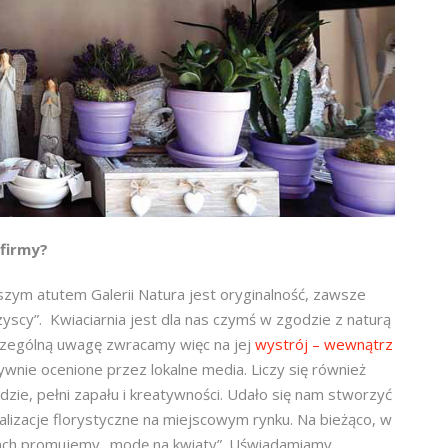
 firmy?
zym atutem Galerii Natura jest oryginalność, zawsze
yscy”. Kwiaciarnia jest dla nas czymś w zgodzie z naturą
czególną uwagę zwracamy więc na jej
wystrój – wewnątrz
ywnie ocenione przez lokalne media. Liczy się również
dzie, pełni zapału i kreatywności. Udało się nam stworzyć
realizacje florystyczne na miejscowym rynku. Na bieżąco, w
ściach promujemy „modę na kwiaty”. Uświadamiamy