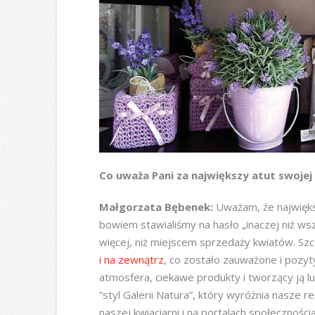
Co uważa Pani za największy atut swojej
Małgorzata Bębenek:
Uważam, że najwięks
bowiem stawialiśmy na hasło „inaczej niż wsz
więcej, niż miejscem sprzedaży kwiatów. Sz
i na zewnątrz
, co zostało zauważone i pozyt
atmosfera, ciekawe produkty i tworzący ją lu
”styl Galerii Natura”, który wyróżnia nasze 
naszej kwiaciarni i na portalach społeczno