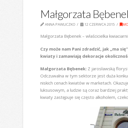
Małgorzata Bębenek
ANNA PAWLICZKO
12 CZERWCA 2015
MO
Małgorzata Bębenek – właścicielka kwiaciarni 
Czy może nam Pani zdradzić, jak „ma się”
kwiaty i zamawiają dekoracje okoliczno
Małgorzata Bębenek:
Z jarosławską floryst
Odczuwalna w tym sektorze jest duża konku
niskich cenach kwiatów w marketach. Okazuje
luksusowym, a ludzie są coraz bardziej prakt
kwiaty zastępuje się często alkoholem, cze