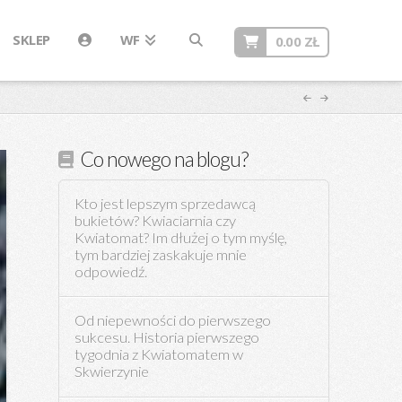
SKLEP
WF
0.00
ZŁ
Co nowego na blogu?
Kto jest lepszym sprzedawcą
bukietów? Kwiaciarnia czy
Kwiatomat? Im dłużej o tym myślę,
tym bardziej zaskakuje mnie
odpowiedź.
Od niepewności do pierwszego
sukcesu. Historia pierwszego
tygodnia z Kwiatomatem w
Skwierzynie