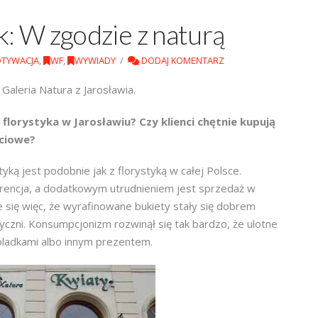
: W zgodzie z naturą
TYWACJA
,
WF
,
WYWIADY
DODAJ KOMENTARZ
Galeria Natura z Jarosławia.
 florystyka w Jarosławiu? Czy klienci chętnie kupują
ściowe?
yką jest podobnie jak z florystyką w całej Polsce.
rencja, a dodatkowym utrudnieniem jest sprzedaż w
 się więc, że wyrafinowane bukiety stały się dobrem
yczni. Konsumpcjonizm rozwinął się tak bardzo, że ulotne
koladkami albo innym prezentem.