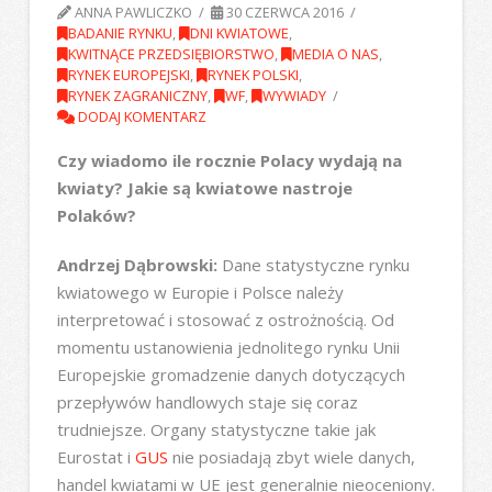
ANNA PAWLICZKO
30 CZERWCA 2016
BADANIE RYNKU
,
DNI KWIATOWE
,
KWITNĄCE PRZEDSIĘBIORSTWO
,
MEDIA O NAS
,
RYNEK EUROPEJSKI
,
RYNEK POLSKI
,
RYNEK ZAGRANICZNY
,
WF
,
WYWIADY
DODAJ KOMENTARZ
Czy wiadomo ile rocznie Polacy wydają na
kwiaty? Jakie są kwiatowe nastroje
Polaków?
Andrzej Dąbrowski:
Dane statystyczne rynku
kwiatowego w Europie i Polsce należy
interpretować i stosować z ostrożnością. Od
momentu ustanowienia jednolitego rynku Unii
Europejskie gromadzenie danych dotyczących
przepływów handlowych staje się coraz
trudniejsze. Organy statystyczne takie jak
Eurostat i
GUS
nie posiadają zbyt wiele danych,
handel kwiatami w UE jest generalnie nieoceniony.