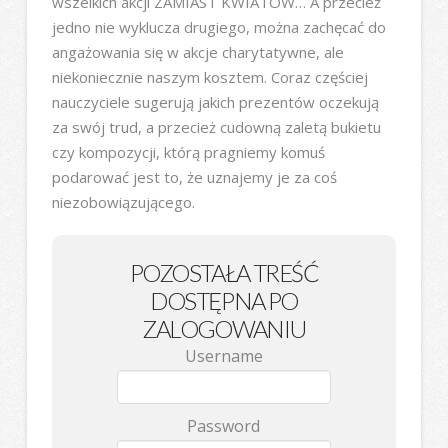
wszelkich akcji ZAMIAST KWIATÓW… A przecież
jedno nie wyklucza drugiego, można zachęcać do
angażowania się w akcje charytatywne, ale
niekoniecznie naszym kosztem. Coraz częściej
nauczyciele sugerują jakich prezentów oczekują
za swój trud, a przecież cudowną zaletą bukietu
czy kompozycji, którą pragniemy komuś
podarować jest to, że uznajemy je za coś
niezobowiązującego.
POZOSTAŁA TREŚĆ
DOSTĘPNA PO
ZALOGOWANIU
Username
Password