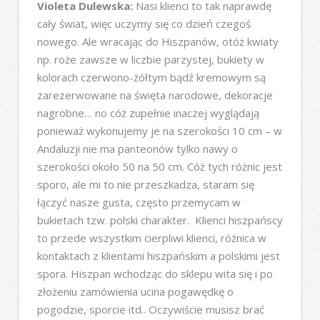
Violeta Dulewska:
Nasi klienci to tak naprawdę
cały świat, więc uczymy się co dzień czegoś
nowego. Ale wracając do Hiszpanów, otóż kwiaty
np. roże zawsze w liczbie parzystej, bukiety w
kolorach czerwono-żółtym bądź kremowym są
zarezerwowane na święta narodowe, dekoracje
nagrobne… no cóż zupełnie inaczej wyglądają
ponieważ wykonujemy je na szerokości 10 cm – w
Andaluzji nie ma panteonów tylko nawy o
szerokości około 50 na 50 cm. Cóż tych różnic jest
sporo, ale mi to nie przeszkadza, staram się
łączyć nasze gusta, często przemycam w
bukietach tzw. polski charakter. Klienci hiszpańscy
to przede wszystkim cierpliwi klienci, różnica w
kontaktach z klientami hiszpańskim a polskimi jest
spora. Hiszpan wchodząc do sklepu wita się i po
złożeniu zamówienia ucina pogawędkę o
pogodzie, sporcie itd.. Oczywiście musisz brać