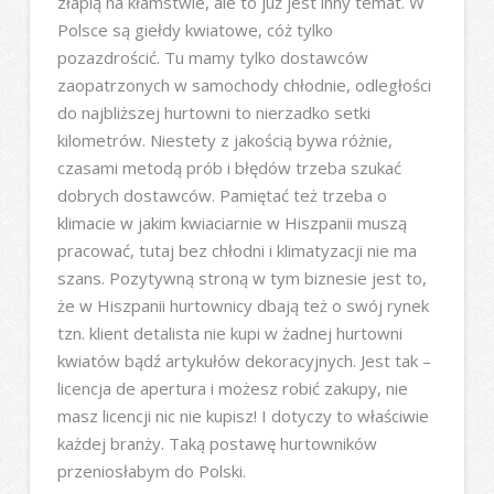
złapią na kłamstwie, ale to już jest inny temat. W
Polsce są giełdy kwiatowe, cóż tylko
pozazdrościć. Tu mamy tylko dostawców
zaopatrzonych w samochody chłodnie, odległości
do najbliższej hurtowni to nierzadko setki
kilometrów. Niestety z jakością bywa różnie,
czasami metodą prób i błędów trzeba szukać
dobrych dostawców. Pamiętać też trzeba o
klimacie w jakim kwiaciarnie w Hiszpanii muszą
pracować, tutaj bez chłodni i klimatyzacji nie ma
szans. Pozytywną stroną w tym biznesie jest to,
że w Hiszpanii hurtownicy dbają też o swój rynek
tzn. klient detalista nie kupi w żadnej hurtowni
kwiatów bądź artykułów dekoracyjnych. Jest tak –
licencja de apertura i możesz robić zakupy, nie
masz licencji nic nie kupisz! I dotyczy to właściwie
każdej branży. Taką postawę hurtowników
przeniosłabym do Polski.