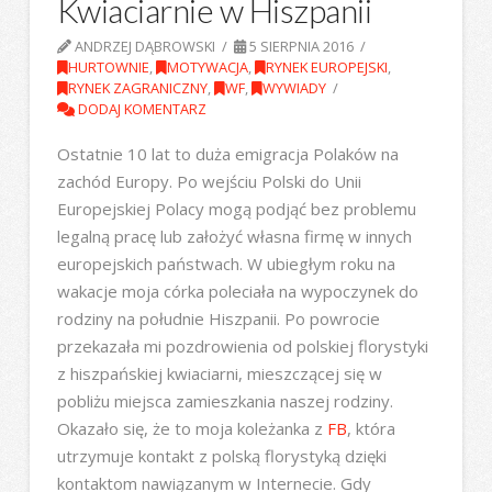
Kwiaciarnie w Hiszpanii
ANDRZEJ DĄBROWSKI
5 SIERPNIA 2016
HURTOWNIE
,
MOTYWACJA
,
RYNEK EUROPEJSKI
,
RYNEK ZAGRANICZNY
,
WF
,
WYWIADY
DODAJ KOMENTARZ
Ostatnie 10 lat to duża emigracja Polaków na
zachód Europy. Po wejściu Polski do Unii
Europejskiej Polacy mogą podjąć bez problemu
legalną pracę lub założyć własna firmę w innych
europejskich państwach. W ubiegłym roku na
wakacje moja córka poleciała na wypoczynek do
rodziny na południe Hiszpanii. Po powrocie
przekazała mi pozdrowienia od polskiej florystyki
z hiszpańskiej kwiaciarni, mieszczącej się w
pobliżu miejsca zamieszkania naszej rodziny.
Okazało się, że to moja koleżanka z
FB
, która
utrzymuje kontakt z polską florystyką dzięki
kontaktom nawiązanym w Internecie. Gdy