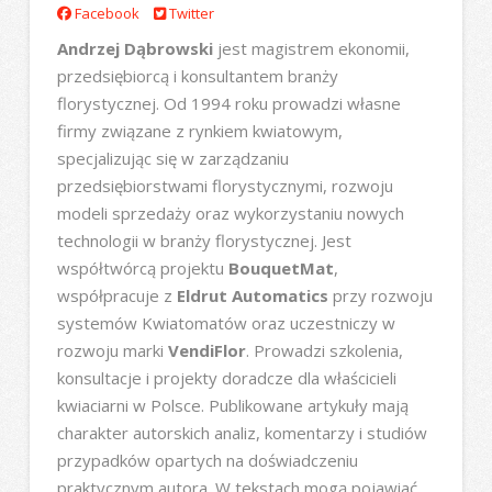
Facebook
Twitter
Andrzej Dąbrowski
jest magistrem ekonomii,
przedsiębiorcą i konsultantem branży
florystycznej. Od 1994 roku prowadzi własne
firmy związane z rynkiem kwiatowym,
specjalizując się w zarządzaniu
przedsiębiorstwami florystycznymi, rozwoju
modeli sprzedaży oraz wykorzystaniu nowych
technologii w branży florystycznej. Jest
współtwórcą projektu
BouquetMat
,
współpracuje z
Eldrut Automatics
przy rozwoju
systemów Kwiatomatów oraz uczestniczy w
rozwoju marki
VendiFlor
. Prowadzi szkolenia,
konsultacje i projekty doradcze dla właścicieli
kwiaciarni w Polsce. Publikowane artykuły mają
charakter autorskich analiz, komentarzy i studiów
przypadków opartych na doświadczeniu
praktycznym autora. W tekstach mogą pojawiać