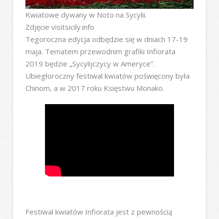
Kwiatowe dywany w Noto na Sycylii.
Zdjęcie visitsicily.info
Tegoroczna edycja odbędzie się w dniach 17-19
maja. Tematem przewodnim grafiki Infiorata
2019 będzie „Sycylijczycy w Ameryce”.
Ubiegłoroczny festiwal kwiatów poświęcony była
Chinom, a w 2017 roku Księstwu Monako.
Festiwal kwiatów Infiorata jest z pewnością