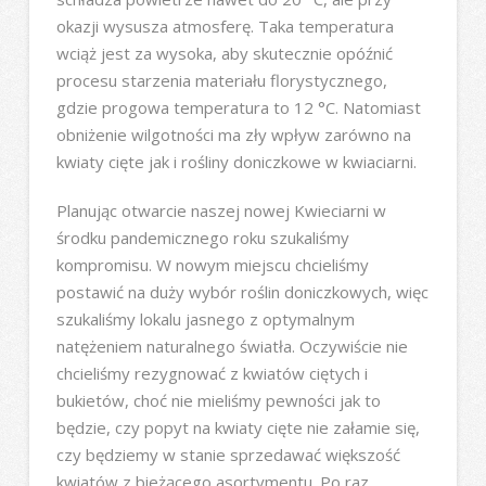
okazji wysusza atmosferę. Taka temperatura
wciąż jest za wysoka, aby skutecznie opóźnić
procesu starzenia materiału florystycznego,
gdzie progowa temperatura to 12 °C. Natomiast
obniżenie wilgotności ma zły wpływ zarówno na
kwiaty cięte jak i rośliny doniczkowe w kwiaciarni.
Planując otwarcie naszej nowej Kwieciarni w
środku pandemicznego roku szukaliśmy
kompromisu. W nowym miejscu chcieliśmy
postawić na duży wybór roślin doniczkowych, więc
szukaliśmy lokalu jasnego z optymalnym
natężeniem naturalnego światła. Oczywiście nie
chcieliśmy rezygnować z kwiatów ciętych i
bukietów, choć nie mieliśmy pewności jak to
będzie, czy popyt na kwiaty cięte nie załamie się,
czy będziemy w stanie sprzedawać większość
kwiatów z bieżącego asortymentu. Po raz