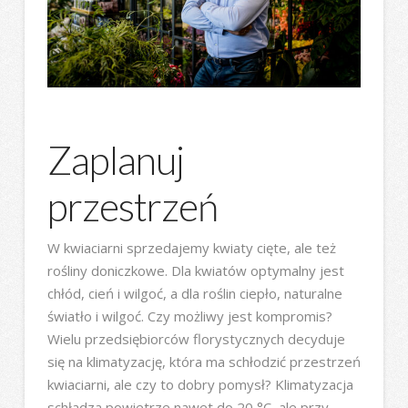
Zaplanuj
przestrzeń
W kwiaciarni sprzedajemy kwiaty cięte, ale też
rośliny doniczkowe. Dla kwiatów optymalny jest
chłód, cień i wilgoć, a dla roślin ciepło, naturalne
światło i wilgoć. Czy możliwy jest kompromis?
Wielu przedsiębiorców florystycznych decyduje
się na klimatyzację, która ma schłodzić przestrzeń
kwiaciarni, ale czy to dobry pomysł? Klimatyzacja
schładza powietrze nawet do 20 °C, ale przy