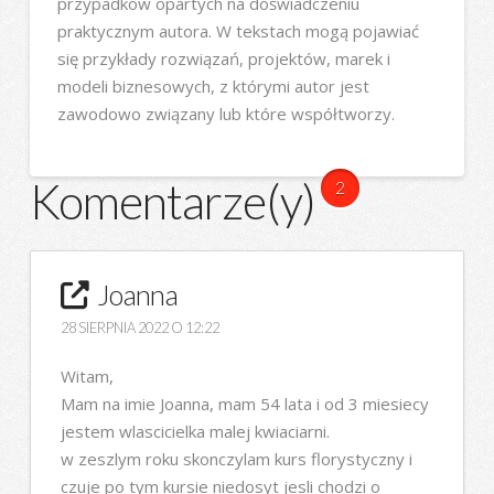
przypadków opartych na doświadczeniu
praktycznym autora. W tekstach mogą pojawiać
się przykłady rozwiązań, projektów, marek i
modeli biznesowych, z którymi autor jest
zawodowo związany lub które współtworzy.
Komentarze(y)
2
Joanna
28 SIERPNIA 2022 O 12:22
Witam,
Mam na imie Joanna, mam 54 lata i od 3 miesiecy
jestem wlascicielka malej kwiaciarni.
w zeszlym roku skonczylam kurs florystyczny i
czuje po tym kursie niedosyt jesli chodzi o