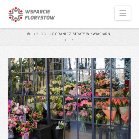
Naw
START
BLOG
OGRANICZ STRATY W KWIACIARNI