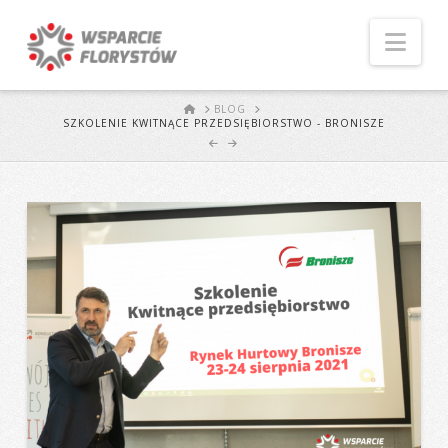
Naw
START
BLOG
SZKOLENIE KWITNĄCE PRZEDSIĘBIORSTWO - BRONISZE