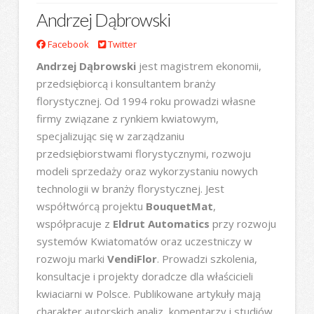
Andrzej Dąbrowski
Facebook
Twitter
Andrzej Dąbrowski
jest magistrem ekonomii,
przedsiębiorcą i konsultantem branży
florystycznej. Od 1994 roku prowadzi własne
firmy związane z rynkiem kwiatowym,
specjalizując się w zarządzaniu
przedsiębiorstwami florystycznymi, rozwoju
modeli sprzedaży oraz wykorzystaniu nowych
technologii w branży florystycznej. Jest
współtwórcą projektu
BouquetMat
,
współpracuje z
Eldrut Automatics
przy rozwoju
systemów Kwiatomatów oraz uczestniczy w
rozwoju marki
VendiFlor
. Prowadzi szkolenia,
konsultacje i projekty doradcze dla właścicieli
kwiaciarni w Polsce. Publikowane artykuły mają
charakter autorskich analiz, komentarzy i studiów