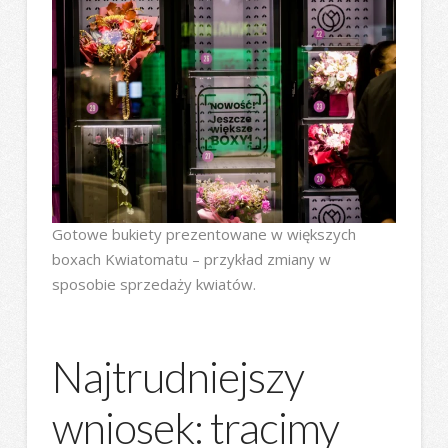
Gotowe bukiety prezentowane w większych
boxach Kwiatomatu – przykład zmiany w
sposobie sprzedaży kwiatów.
Najtrudniejszy
wniosek: tracimy