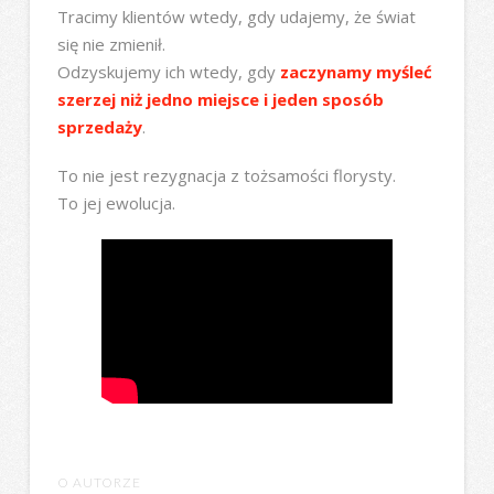
Tracimy klientów wtedy, gdy udajemy, że świat
się nie zmienił.
Odzyskujemy ich wtedy, gdy
zaczynamy myśleć
szerzej niż jedno miejsce i jeden sposób
sprzedaży
.
To nie jest rezygnacja z tożsamości florysty.
To jej ewolucja.
O AUTORZE