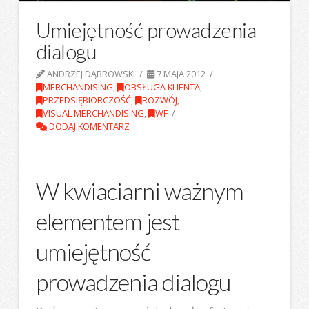
Umiejętność prowadzenia
dialogu
ANDRZEJ DĄBROWSKI
7 MAJA 2012
MERCHANDISING
,
OBSŁUGA KLIENTA
,
PRZEDSIĘBIORCZOŚĆ
,
ROZWÓJ
,
VISUAL MERCHANDISING
,
WF
DODAJ KOMENTARZ
W kwiaciarni ważnym
elementem jest
umiejętność
prowadzenia dialogu