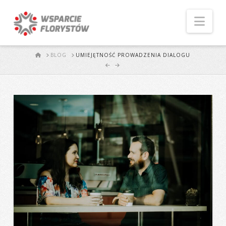
Naw
START
BLOG
UMIEJĘTNOŚĆ PROWADZENIA DIALOGU