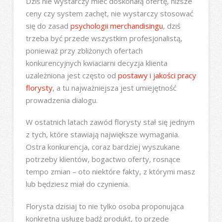
Dziś nie wystarczy mieć doskonałą ofertę, niższe
ceny czy system zachęt, nie wystarczy stosować
się do zasad
psychologii merchandisingu
, dziś
trzeba być przede wszystkim profesjonalistą,
ponieważ przy zbliżonych ofertach
konkurencyjnych kwiaciarni decyzja klienta
uzależniona jest często od
postawy i jakości pracy
florysty
, a tu najważniejsza jest umiejętność
prowadzenia dialogu.
W ostatnich latach zawód florysty stał się jednym
z tych, które stawiają największe wymagania.
Ostra konkurencja, coraz bardziej wyszukane
potrzeby klientów, bogactwo oferty, rosnące
tempo zmian – oto niektóre fakty, z którymi masz
lub będziesz miał do czynienia.
Florysta dzisiaj to nie tylko osoba proponująca
konkretną usługę bądź produkt, to przede