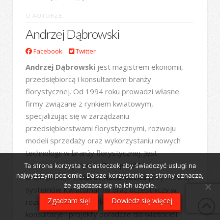
O AUTORZE
Andrzej Dąbrowski
Facebook
Twitter
Andrzej Dąbrowski
jest magistrem ekonomii,
przedsiębiorcą i konsultantem branży
florystycznej. Od 1994 roku prowadzi własne
firmy związane z rynkiem kwiatowym,
specjalizując się w zarządzaniu
przedsiębiorstwami florystycznymi, rozwoju
modeli sprzedaży oraz wykorzystaniu nowych
technologii w branży florystycznej. Jest
współtwórcą projektu
BouquetMat
,
Ta strona korzysta z ciasteczek aby świadczyć usługi na
najwyższym poziomie. Dalsze korzystanie ze strony oznacza,
współpracuje z
Eldrut Automatics
przy rozwoju
że zgadzasz się na ich użycie.
systemów Kwiatomatów oraz uczestniczy w
Zgadzam się!
Dowiedz się więcej
rozwoju marki
VendiFlor
. Prowadzi szkolenia,
konsultacje i projekty doradcze dla właścicieli