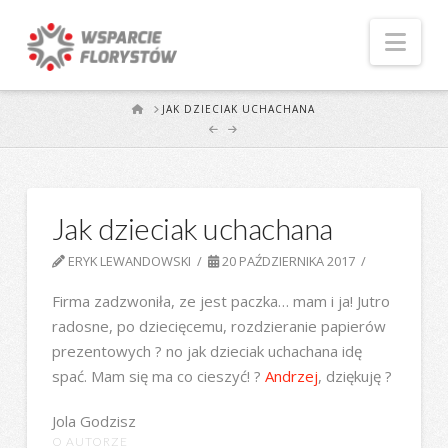
Naw
START
JAK DZIECIAK UCHACHANA
Jak dzieciak uchachana
ERYK LEWANDOWSKI
20 PAŹDZIERNIKA 2017
Firma zadzwoniła, ze jest paczka… mam i ja! Jutro
radosne, po dziecięcemu, rozdzieranie papierów
prezentowych ? no jak dzieciak uchachana idę
spać. Mam się ma co cieszyć! ?
Andrzej
, dziękuję ?
Jola Godzisz
O AUTORZE