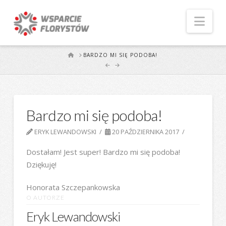
Naw
START
BARDZO MI SIĘ PODOBA!
Bardzo mi się podoba!
ERYK LEWANDOWSKI
20 PAŹDZIERNIKA 2017
Dostałam! Jest super! Bardzo mi się podoba!
Dziękuję!
Honorata Szczepankowska
O AUTORZE
Eryk Lewandowski