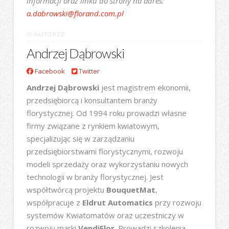
informacji oraz linku do strony na adres:
a.dabrowski@florand.com.pl
O AUTORZE
Andrzej Dąbrowski
Facebook
Twitter
Andrzej Dąbrowski
jest magistrem ekonomii,
przedsiębiorcą i konsultantem branży
florystycznej. Od 1994 roku prowadzi własne
firmy związane z rynkiem kwiatowym,
specjalizując się w zarządzaniu
przedsiębiorstwami florystycznymi, rozwoju
modeli sprzedaży oraz wykorzystaniu nowych
technologii w branży florystycznej. Jest
współtwórcą projektu
BouquetMat
,
współpracuje z
Eldrut Automatics
przy rozwoju
systemów Kwiatomatów oraz uczestniczy w
rozwoju marki
VendiFlor
. Prowadzi szkolenia,