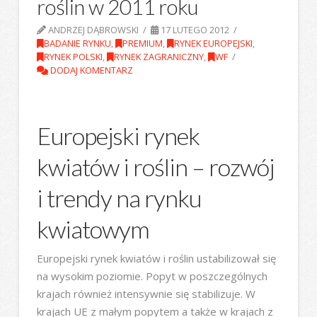
roślin w 2011 roku
ANDRZEJ DĄBROWSKI
17 LUTEGO 2012
BADANIE RYNKU
,
PREMIUM
,
RYNEK EUROPEJSKI
,
RYNEK POLSKI
,
RYNEK ZAGRANICZNY
,
WF
DODAJ KOMENTARZ
Europejski rynek
kwiatów i roślin – rozwój
i trendy na rynku
kwiatowym
Europejski rynek kwiatów i roślin ustabilizował się
na wysokim poziomie. Popyt w poszczególnych
krajach również intensywnie się stabilizuje. W
krajach UE z małym popytem a także w krajach z