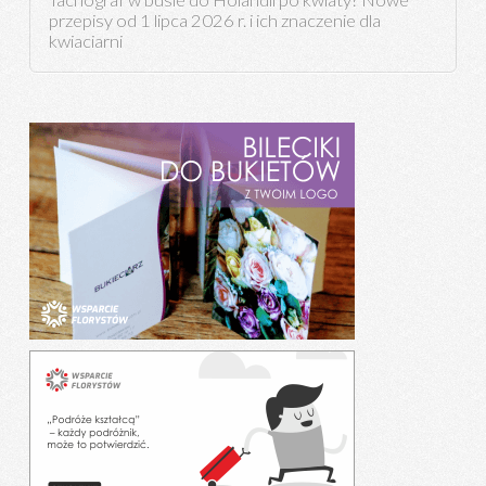
Tachograf w busie do Holandii po kwiaty? Nowe
przepisy od 1 lipca 2026 r. i ich znaczenie dla
kwiaciarni