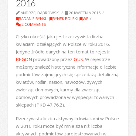
2016
ANDRZEJ DĄBROWSKI
20 KWIETNIA 2016
BADANIE RYNKU
,
RYNEK POLSKI
,
WF
2 COMMENTS
Ciężko określić jaka jest rzeczywista liczba
kwiaciarni działających w Polsce w roku 2016.
Jedyne źródło danych na ten temat to rejestr
REGON
prowadzony przez
GUS
. W rejestrze
możemy znaleźć historyczne informacje o liczbie
podmiotów zajmujących się sprzedażą detaliczną
kwiatów, roślin, nasion, nawozów, żywych
zwierząt domowych, karmy dla zwierząt
domowych prowadzona w wyspecjalizowanych
sklepach (PKD 47.76.Z).
Rzeczywista liczba aktywnych kwiaciarni w Polsce
w 2016 roku może być mniejsza niż liczba
aktywnych podmiotów zarejestrowanych w