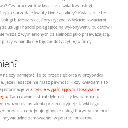
wa? Czy pracownik w kwiaciarni świadczy usługi
 tylko sprzedaje kwiaty i inne artykuły? Kwiaciarnie bez
ługi bukieciarskie, florystyczne. Właściciel kwiaciarni
 są usługi i handel polegające na wykonywaniu bukietów i
 pierwszą z wymienionych działalności jako przeważającą,
 pracy w handlu nie będzie dotyczył jego firmy.
nień?
 należy pamiętać, że to przedsiębiorca w przypadku
e. Jeżeli jeszcze nie masz pewności – czy kwiaciarnia to
aj informacje w
artykule wyjaśniającym stosowanie
nego
. Tam również istniał dylemat czy kwiaciarnia to
było ważne dla ustalenia preferencyjnej stawki tego
 gospodarcza obejmuje głównie usługi florystyczne oraz
 indywidualne zamówienie, w postaci: bukietów,