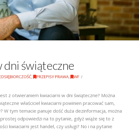
w dni świąteczne
EDSIĘBIORCZOŚĆ
,
PRZEPISY PRAWA
,
WF
 jest z otwieraniem kwiaciarni w dni świąteczne? Można
iąteczne właściciel kwiaciarni powinien pracować sam,
? W tym temacie panuje dość duża dezinformacja, można
prostej odpowiedzi na to pytanie, gdyż wiąże się to z
ci kwiaciarni jest handel, czy usługi? No i na pytanie