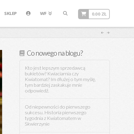
SKLEP
WF
0.00
ZŁ
Co nowego na blogu?
Kto jest lepszym sprzedawcą
bukietów? Kwiaciarnia czy
Kwiatomat? Im dłużej o tym myślę,
tym bardziej zaskakuje mnie
odpowiedź.
Od niepewności do pierwszego
sukcesu. Historia pierwszego
tygodnia z Kwiatomatem w
Skwierzynie