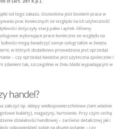
 zł (art. 281 K.p.).
ątki od tego zakazu. Dozwolona jest bowiem praca w
ywaniu prac koniecznych ze względu na ich użyteczność
pliwości dotyczyły stacji paliw i aptek. Główny
i usługowe wykonujące prace konieczne ze względu na
ludności mogą świadczyć swoje usługi także w święta.
kierni, w których dodatkowo prowadzona jest sprzedaż
pytanie – czy sprzedaż kwiatów jest użyteczna społecznie i
im zdaniem tak, szczególnie w Dniu Matki wypadającym w
czy handel?
a zaliczyć np. sklepy wielkopowierzchniowe (tam właśnie
gotowe bukiety), magazyny, hurtownie. Przy czym cechą
enie działalności handlowej – zarówno detalicznej jak i
ależy odpowiedzieć sobie na drugie pytanie – czy