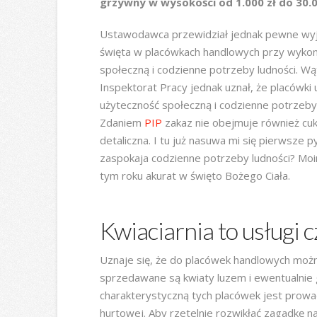
grzywny w wysokości od 1.000 zł do 30.000
Ustawodawca przewidział jednak pewne wyj
święta w placówkach handlowych przy wykon
społeczną i codzienne potrzeby ludności. Wąt
Inspektorat Pracy jednak uznał, że placówk
użyteczność społeczną i codzienne potrzeby 
Zdaniem
PIP
zakaz nie obejmuje również cu
detaliczna. I tu już nasuwa mi się pierwsze 
zaspokaja codzienne potrzeby ludności? Mo
tym roku akurat w święto Bożego Ciała.
Kwiaciarnia to usługi 
Uznaje się, że do placówek handlowych możn
sprzedawane są kwiaty luzem i ewentualnie 
charakterystyczną tych placówek jest prowadz
hurtowej. Aby rzetelnie rozwikłać zagadkę n