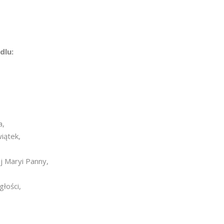
dlu:
a,
iątek,
j Maryi Panny,
łości,