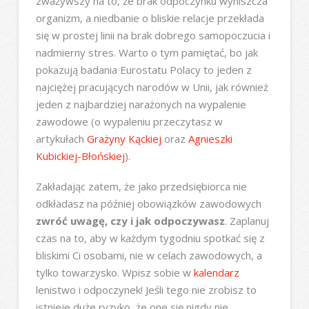
zważywszy na to, że brak odpoczynku wyniszcza
organizm, a niedbanie o bliskie relacje przekłada
się w prostej linii na brak dobrego samopoczucia i
nadmierny stres. Warto o tym pamiętać, bo jak
pokazują badania Eurostatu Polacy to jeden z
najciężej pracujących narodów w Unii, jak również
jeden z najbardziej narażonych na wypalenie
zawodowe (o wypaleniu przeczytasz w
artykułach
Grażyny Kąckiej
oraz
Agnieszki
Kubickiej-Błońskiej
).
Zakładając zatem, że jako przedsiębiorca nie
odkładasz na później obowiązków zawodowych
zwróć uwagę, czy i jak odpoczywasz
. Zaplanuj
czas na to, aby w każdym tygodniu spotkać się z
bliskimi Ci osobami, nie w celach zawodowych, a
tylko towarzysko. Wpisz sobie w
kalendarz
lenistwo i odpoczynek! Jeśli tego nie zrobisz to
istnieje duże ryzyko, że one się nigdy nie