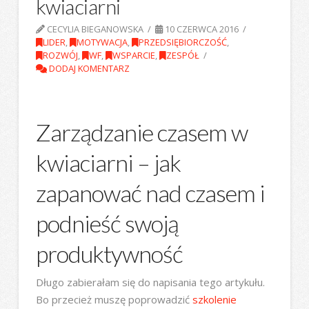
kwiaciarni
CECYLIA BIEGANOWSKA
10 CZERWCA 2016
LIDER
,
MOTYWACJA
,
PRZEDSIĘBIORCZOŚĆ
,
ROZWÓJ
,
WF
,
WSPARCIE
,
ZESPÓŁ
DODAJ KOMENTARZ
Zarządzanie czasem w
kwiaciarni – jak
zapanować nad czasem i
podnieść swoją
produktywność
Długo zabierałam się do napisania tego artykułu.
Bo przecież muszę poprowadzić
szkolenie