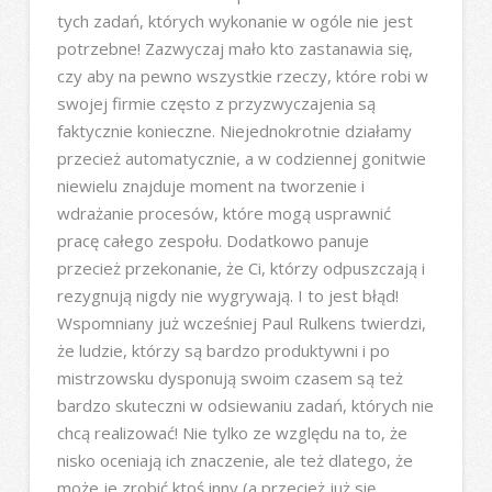
tych zadań, których wykonanie w ogóle nie jest
potrzebne! Zazwyczaj mało kto zastanawia się,
czy aby na pewno wszystkie rzeczy, które robi w
swojej firmie często z przyzwyczajenia są
faktycznie konieczne. Niejednokrotnie działamy
przecież automatycznie, a w codziennej gonitwie
niewielu znajduje moment na tworzenie i
wdrażanie procesów, które mogą usprawnić
pracę całego zespołu. Dodatkowo panuje
przecież przekonanie, że Ci, którzy odpuszczają i
rezygnują nigdy nie wygrywają. I to jest błąd!
Wspomniany już wcześniej Paul Rulkens twierdzi,
że ludzie, którzy są bardzo produktywni i po
mistrzowsku dysponują swoim czasem są też
bardzo skuteczni w odsiewaniu zadań, których nie
chcą realizować! Nie tylko ze względu na to, że
nisko oceniają ich znaczenie, ale też dlatego, że
może je zrobić ktoś inny (a przecież już się