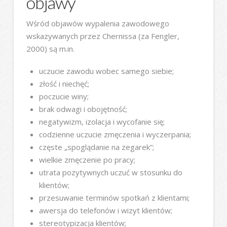
objawy
Wśród objawów wypalenia zawodowego
wskazywanych przez Chernissa (za Fengler,
2000) są m.in.
uczucie zawodu wobec samego siebie;
złość i niechęć;
poczucie winy;
brak odwagi i obojętność;
negatywizm, izolacja i wycofanie się;
codzienne uczucie zmęczenia i wyczerpania;
częste „spoglądanie na zegarek”;
wielkie zmęczenie po pracy;
utrata pozytywnych uczuć w stosunku do
klientów;
przesuwanie terminów spotkań z klientami;
awersja do telefonów i wizyt klientów;
stereotypizacja klientów;