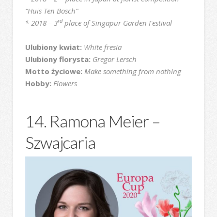
“Huis Ten Bosch”
rd
* 2018 – 3
place of Singapur Garden Festival
Ulubiony kwiat:
White fresia
Ulubiony florysta:
Gregor Lersch
Motto życiowe:
Make something from nothing
Hobby:
Flowers
14. Ramona Meier –
Szwajcaria