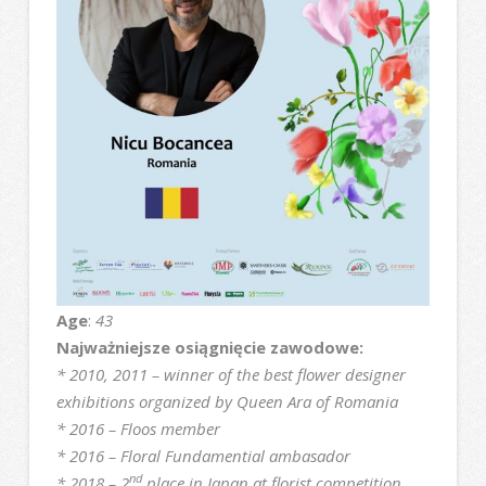
Age
:
43
Najważniejsze osiągnięcie zawodowe:
* 2010, 2011 – winner of the best flower designer
exhibitions organized by Queen Ara of Romania
* 2016 – Floos member
* 2016 – Floral Fundamential ambasador
nd
* 2018 – 2
place in Japan at florist competition