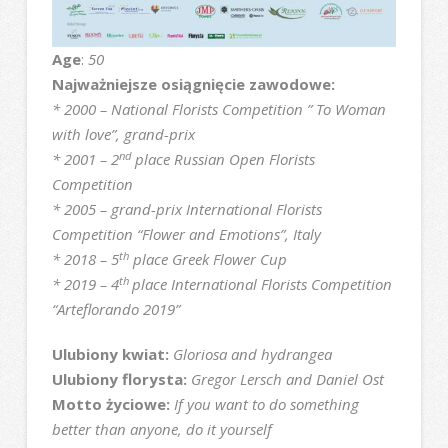
Age
:
50
Najważniejsze osiągnięcie zawodowe:
* 2000 – National Florists Competition ” To Woman
with love”, grand-prix
nd
* 2001 – 2
place Russian Open Florists
Competition
* 2005 – grand-prix International Florists
Competition “Flower and Emotions”, Italy
th
* 2018 – 5
place Greek Flower Cup
th
* 2019 – 4
place International Florists Competition
“Arteflorando 2019”
Ulubiony kwiat:
Gloriosa and hydrangea
Ulubiony florysta:
Gregor Lersch and Daniel Ost
Motto życiowe:
If you want to do something
better than anyone, do it yourself