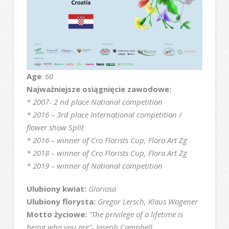
Age
:
60
Najważniejsze osiągnięcie zawodowe:
* 2007- 2 nd place National competition
* 2016 – 3rd place International competition /
flower show Split
* 2016 – winner of Cro Florists Cup, Flora Art Zg
* 2018 – winner of Cro Florists Cup, Flora Art Zg
* 2019 – winner of National competition
Ulubiony kwiat:
Gloriosa
Ulubiony florysta:
Gregor Lersch, Klaus Wagener
Motto życiowe:
“The privilege of a lifetime is
being who you are”- Joseph Campbell