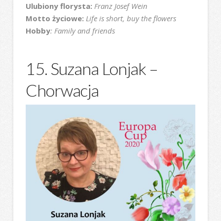
Ulubiony florysta:
Franz Josef Wein
Motto życiowe:
Life is short, buy the flowers
Hobby
: Family and friends
15. Suzana Lonjak –
Chorwacja