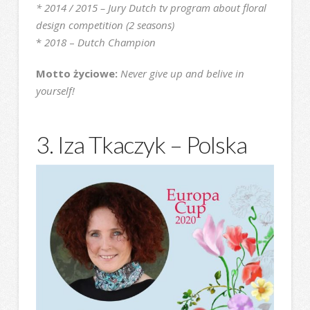
* 2014 / 2015 – Jury Dutch tv program about floral
design competition (2 seasons)
*
2018
–
Dutch Champion
Motto życiowe:
Never give up and belive in
yourself!
3. Iza Tkaczyk – Polska