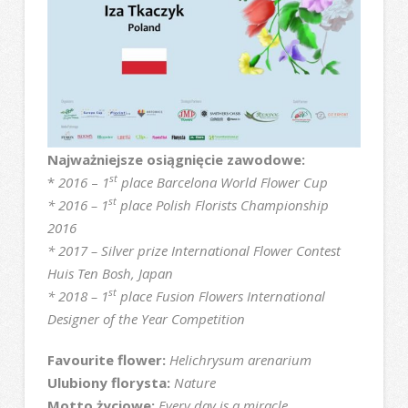
Najważniejsze osiągnięcie zawodowe:
st
*
2016
–
1
place Barcelona World Flower Cup
st
* 2016 – 1
place Polish Florists Championship
2016
* 2017 – Silver prize International Flower Contest
Huis Ten Bosh, Japan
st
* 2018 – 1
place Fusion Flowers International
Designer of the Year Competition
Favourite flower:
Helichrysum arenarium
Ulubiony florysta:
Nature
Motto życiowe:
Every day is a miracle.