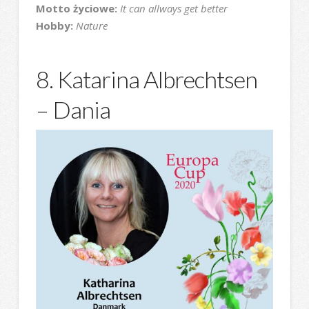
Motto życiowe:
It can allways get better
Hobby:
Nature
8. Katarina Albrechtsen
– Dania