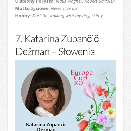
Ulubiony florysta:
Klaus Wagner, Robert Bartolen
Motto życiowe:
Never give up
Hobby:
Floristic, walking with my dog, skiing
7. Katarina Zupančič
Dežman – Słowenia