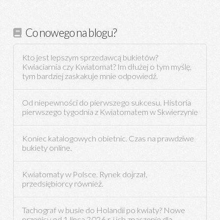
Co nowego na blogu?
Kto jest lepszym sprzedawcą bukietów?
Kwiaciarnia czy Kwiatomat? Im dłużej o tym myślę,
tym bardziej zaskakuje mnie odpowiedź.
Od niepewności do pierwszego sukcesu. Historia
pierwszego tygodnia z Kwiatomatem w Skwierzynie
Koniec katalogowych obietnic. Czas na prawdziwe
bukiety online.
Kwiatomaty w Polsce. Rynek dojrzał,
przedsiębiorcy również.
Tachograf w busie do Holandii po kwiaty? Nowe
przepisy od 1 lipca 2026 r. i ich znaczenie dla