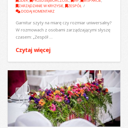
LIDER
,
PRZEDSIĘBIORCZOŚĆ
,
WF
,
WSPARCIE
,
ZARZĄDZANIE W KRYZYSIE
,
ZESPÓŁ
DODAJ KOMENTARZ
Garnitur szyty na miarę czy rozmiar uniwersalny?
W rozmowach z osobami zarządzającymi słyszę
czasem: „Zespół …
Czytaj więcej