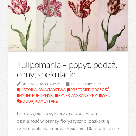
Tulipomania – popyt, podaż,
ceny, spekulacje
ANDRZEJ DĄBROWSKI
28 GRUDNIA 2015
HISTORIA KWIACIARSTWA
,
PRZEDSIĘBIORCZOŚĆ
,
RYNEK EUROPEJSKI
,
RYNEK ZAGRANICZNY
,
WF
DODAJ KOMENTARZ
Przedsiębiorców, którzy rozpoczynają
działalność w branży florystycznej zaskakują
częste wahania cenowe kwiatów. Dla osób, które