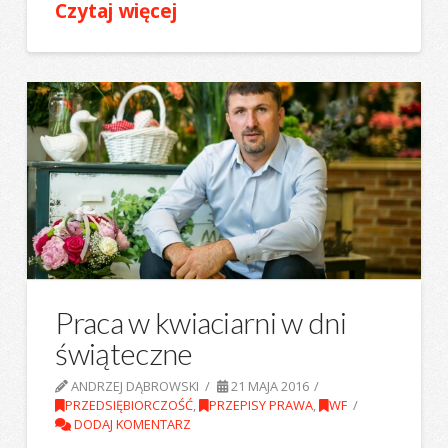
Czytaj więcej
Praca w kwiaciarni w dni
świąteczne
ANDRZEJ DĄBROWSKI
21 MAJA 2016
PRZEDSIĘBIORCZOŚĆ
,
PRZEPISY PRAWA
,
WF
DODAJ KOMENTARZ