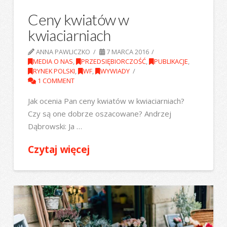
Ceny kwiatów w
kwiaciarniach
ANNA PAWLICZKO
7 MARCA 2016
MEDIA O NAS
,
PRZEDSIĘBIORCZOŚĆ
,
PUBLIKACJE
,
RYNEK POLSKI
,
WF
,
WYWIADY
1 COMMENT
Jak ocenia Pan ceny kwiatów w kwiaciarniach?
Czy są one dobrze oszacowane? Andrzej
Dąbrowski: Ja …
Czytaj więcej