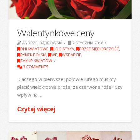
Walentynkowe ceny
ANDRZEJ DĄBROWSKI
7 STYCZNIA 2016
DNI KWIATOWE
,
LOGISTYKA
,
PRZEDSIĘBIORCZOŚĆ
,
RYNEK POLSKI
,
WF
,
WSPARCIE
,
ZAKUP KWIATÓW
3 COMMENTS
Dlaczego w pierwszej połowie lutego musimy
płacić wielokrotnie drożej za czerwone róże? Czy
wpływ na …
Czytaj więcej