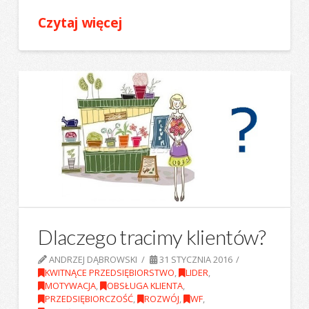
Czytaj więcej
Dlaczego tracimy klientów?
ANDRZEJ DĄBROWSKI
31 STYCZNIA 2016
KWITNĄCE PRZEDSIĘBIORSTWO
,
LIDER
,
MOTYWACJA
,
OBSŁUGA KLIENTA
,
PRZEDSIĘBIORCZOŚĆ
,
ROZWÓJ
,
WF
,