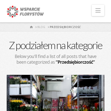
Naw
START
BLOG
PRZEDSIĘBIORCZOŚĆ
Z podziałem na kategorie
Below you'll find a list of all posts that have
been categorized as
“Przedsiębiorczość”