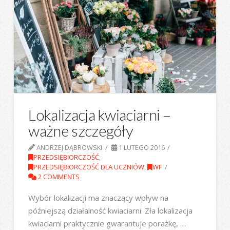
Lokalizacja kwiaciarni –
ważne szczegóły
ANDRZEJ DĄBROWSKI
1 LUTEGO 2016
PRZEDSIĘBIORCZOŚĆ
,
PRZEDSIĘBIORCZOŚĆ DLA UCZNIÓW
,
WF
2 COMMENTS
Wybór lokalizacji ma znaczący wpływ na
późniejszą działalność kwiaciarni. Zła lokalizacja
kwiaciarni praktycznie gwarantuje porażkę, …