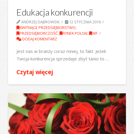
Edukacja konkurencji
ANDRZEJ DĄBROWSKI
12 STYCZNIA 2016
KWITNĄCE PRZEDSIĘBIORSTWO
,
PRZEDSIĘBIORCZOŚĆ
,
RYNEK POLSKI
,
WF
DODAJ KOMENTARZ
Jest nas w branży coraz mniej, to fakt. Jeżeli
Twoja konkurencja sprzedaje zbyt tanio to …
Czytaj więcej