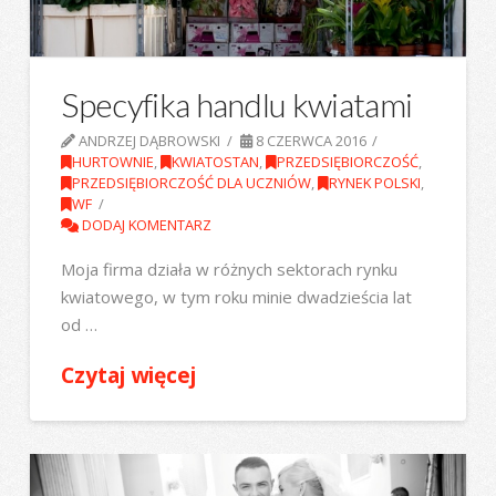
Specyfika handlu kwiatami
ANDRZEJ DĄBROWSKI
8 CZERWCA 2016
HURTOWNIE
,
KWIATOSTAN
,
PRZEDSIĘBIORCZOŚĆ
,
PRZEDSIĘBIORCZOŚĆ DLA UCZNIÓW
,
RYNEK POLSKI
,
WF
DODAJ KOMENTARZ
Moja firma działa w różnych sektorach rynku
kwiatowego, w tym roku minie dwadzieścia lat
od …
Czytaj więcej