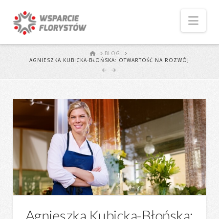
Naw
START
BLOG
AGNIESZKA KUBICKA-BŁOŃSKA: OTWARTOŚĆ NA ROZWÓJ
Agnieszka Kubicka-Błońska: