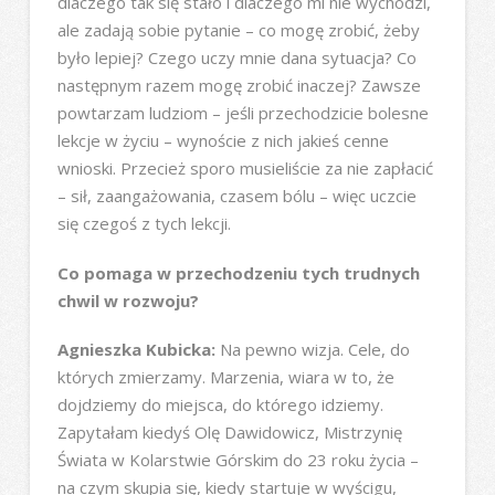
dlaczego tak się stało i dlaczego mi nie wychodzi,
ale zadają sobie pytanie – co mogę zrobić, żeby
było lepiej? Czego uczy mnie dana sytuacja? Co
następnym razem mogę zrobić inaczej? Zawsze
powtarzam ludziom – jeśli przechodzicie bolesne
lekcje w życiu – wynoście z nich jakieś cenne
wnioski. Przecież sporo musieliście za nie zapłacić
– sił, zaangażowania, czasem bólu – więc uczcie
się czegoś z tych lekcji.
Co pomaga w przechodzeniu tych trudnych
chwil w rozwoju?
Agnieszka Kubicka:
Na pewno wizja. Cele, do
których zmierzamy. Marzenia, wiara w to, że
dojdziemy do miejsca, do którego idziemy.
Zapytałam kiedyś Olę Dawidowicz, Mistrzynię
Świata w Kolarstwie Górskim do 23 roku życia –
na czym skupia się, kiedy startuje w wyścigu,