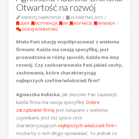
Otwartość na rozwój
ANDRZEJ DĄBROWSKI
26 KWIETNIA 2015
LIDER
,
MOTYWACJA
,
WF
,
WSPARCIE
,
WYWIADY
DODAJ KOMENTARZ
Miała Pani okazję współpracować z wieloma
firmami. Każda ma swoją specyfikę, jest
prowadzona w różny sposób, każda ma inny
rozwój. Czy zaobserwowała Pani jakieś cechy,
zachowania, które charakteryzują
najlepszych szefów/właścicieli firm?
Agnieszka Kubicka:
Jak słusznie Pan zauważył,
każda firma ma swoją specyfikę.
Dobre
zarządzanie firmą
jest związane z wieloma
czynnikami. Jest też sporo cech
charakteryzujących
najlepszych właścicieli firm
i
można by o nich długo opowiadać. To jednak co