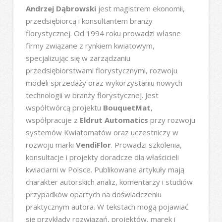
Andrzej Dąbrowski
jest magistrem ekonomii,
przedsiębiorcą i konsultantem branży
florystycznej. Od 1994 roku prowadzi własne
firmy związane z rynkiem kwiatowym,
specjalizując się w zarządzaniu
przedsiębiorstwami florystycznymi, rozwoju
modeli sprzedaży oraz wykorzystaniu nowych
technologii w branży florystycznej. Jest
współtwórcą projektu
BouquetMat
,
współpracuje z
Eldrut Automatics
przy rozwoju
systemów Kwiatomatów oraz uczestniczy w
rozwoju marki
VendiFlor
. Prowadzi szkolenia,
konsultacje i projekty doradcze dla właścicieli
kwiaciarni w Polsce. Publikowane artykuły mają
charakter autorskich analiz, komentarzy i studiów
przypadków opartych na doświadczeniu
praktycznym autora. W tekstach mogą pojawiać
się przykłady rozwiązań, projektów, marek i