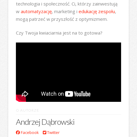
technologia i społeczność. Ci, którzy zainwestują
w
automatyzację
, marketing i
edukację zespołu
,
mogą patrzeć w przyszłość z optymizmem.
Czy Twoja kwiaciarnia jest na to gotowa?
O AUTORZE
Andrzej Dąbrowski
Facebook
Twitter