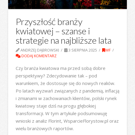
Przyszłość branży
kwiatowej – szanse i
strategie na najbliższe lata
ANDRZEJ DĄBROWSKI
3 SIERPNIA 2025
WF
DODAJ KOMENTARZ
Czy branża kwiatowa ma przed sobą dobre
perspektywy? Zdecydowanie tak – pod
warunkiem, że dostosuje się do nowych realiów.
Po latach wyzwań związanych z pandemią, inflacją
i zmianami w zachowaniach klientów, polski rynek
kwiatowy staje dziś na progu głębokiej
transformacji. W tym artykule podsumowuję
wnioski z analiz Florint, WsparcieFlorystow.pl oraz
wielu branżowych raportów.