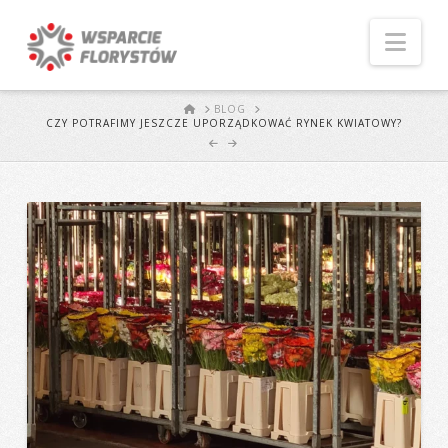
Naw
START
BLOG
CZY POTRAFIMY JESZCZE UPORZĄDKOWAĆ RYNEK KWIATOWY?