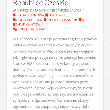
Republice Czeskiej
ANDRZEJ DĄBROWSKI
2 WRZEŚNIA 2013
GIEŁDA BRANŻOWA
,
HURTOWNIE
,
RYNEK EUROPEJSKI
,
RYNEK ZAGRANICZNY
,
WF
,
ZAKUP KWIATÓW
DODAJ KOMENTARZ
W Czechach nie istnieje odrębna regulacja prawna
rynku kwiatów oraz roślin dekoracyjnych. Rynek
hurtowy kwiatów w Republice Czeskiej wygląda
tak – główną pozycję na rynku zajmują hurtownie,
które w 90% zaopatrują się w kwiaty cięte od
dostawców zagranicznych oraz na zagranicznych
giełdach kwiatowych. Rynek hurtowy kwiatów w
Republice Czeskiej nie posiada żadnych giełd
kwiatowych, a produkcję kwiatów ciętych, biorąc
pod uwagę wielkość sprzedaży, można uznać za
symboliczną. Sprzedawcy (kwiaciarnie, sklepy
ogrodnicze, itp.) zaopatrują się w kwiaty cięte i