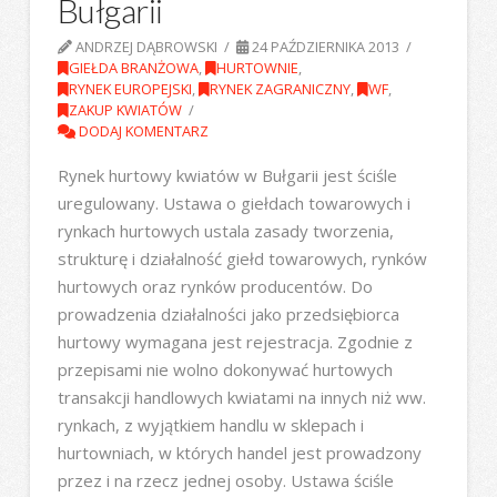
Bułgarii
ANDRZEJ DĄBROWSKI
24 PAŹDZIERNIKA 2013
GIEŁDA BRANŻOWA
,
HURTOWNIE
,
RYNEK EUROPEJSKI
,
RYNEK ZAGRANICZNY
,
WF
,
ZAKUP KWIATÓW
DODAJ KOMENTARZ
Rynek hurtowy kwiatów w Bułgarii jest ściśle
uregulowany. Ustawa o giełdach towarowych i
rynkach hurtowych ustala zasady tworzenia,
strukturę i działalność giełd towarowych, rynków
hurtowych oraz rynków producentów. Do
prowadzenia działalności jako przedsiębiorca
hurtowy wymagana jest rejestracja. Zgodnie z
przepisami nie wolno dokonywać hurtowych
transakcji handlowych kwiatami na innych niż ww.
rynkach, z wyjątkiem handlu w sklepach i
hurtowniach, w których handel jest prowadzony
przez i na rzecz jednej osoby. Ustawa ściśle