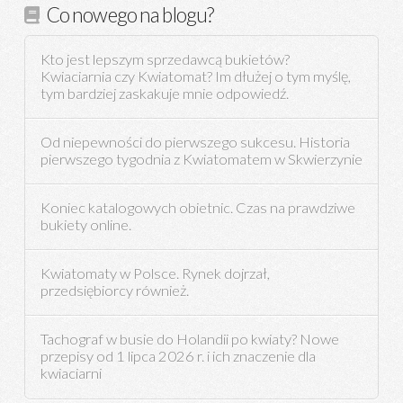
Co nowego na blogu?
Kto jest lepszym sprzedawcą bukietów?
Kwiaciarnia czy Kwiatomat? Im dłużej o tym myślę,
tym bardziej zaskakuje mnie odpowiedź.
Od niepewności do pierwszego sukcesu. Historia
pierwszego tygodnia z Kwiatomatem w Skwierzynie
Koniec katalogowych obietnic. Czas na prawdziwe
bukiety online.
Kwiatomaty w Polsce. Rynek dojrzał,
przedsiębiorcy również.
Tachograf w busie do Holandii po kwiaty? Nowe
przepisy od 1 lipca 2026 r. i ich znaczenie dla
kwiaciarni