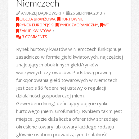
Niemczech
ANDRZEJ DĄBROWSKI
26 SIERPNIA 2013
GIEŁDA BRANŻOWA
,
HURTOWNIE
,
RYNEK EUROPEJSKI
,
RYNEK ZAGRANICZNY
,
WF
,
ZAKUP KWIATÓW
3 COMMENTS
Rynek hurtowy kwiatów w Niemczech funkcjonuje
zasadniczo w formie giełd kwiatowych, najczęściej
znajdujących obok innych giełd/rynków
warzywnych czy owoców. Podstawą prawną
funkcjonowania giełd towarowych w Niemczech
jest zapis §6 federalnej ustawy o regulacji
działalności gospodarczej (niem.
Gewerbeordnung) definiujący pojęcie rynku
hurtowego (niem. Großmarkt). Rynkiem takim jest
miejsce, gdzie duża liczba oferentów sprzedaje
określone towary lub towary każdego rodzaju
głównie osobom prowadzącym działalność