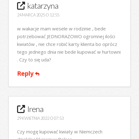
katarzyna
24 MARCA 2025 O 12:55
w wakacje mam wesele w rodzinie , bede
potrzebować JEDNORAZOWO ogromnej ilości
kwiatów , nie chce robić karty klienta bo oprócz
tego jednego dnia nie bede kupować w hurtowni
. Czy to się uda?
Reply
Irena
29 KWIETNIA 2022 O 07:53
Czy mogę kupować kwiaty w Niemczech