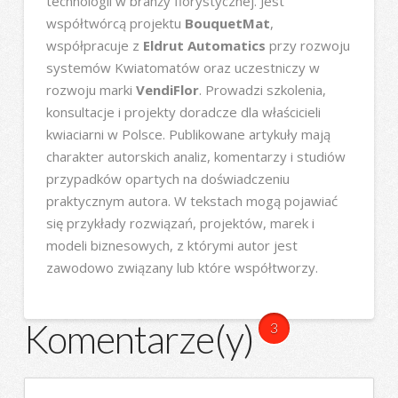
technologii w branży florystycznej. Jest
współtwórcą projektu
BouquetMat
,
współpracuje z
Eldrut Automatics
przy rozwoju
systemów Kwiatomatów oraz uczestniczy w
rozwoju marki
VendiFlor
. Prowadzi szkolenia,
konsultacje i projekty doradcze dla właścicieli
kwiaciarni w Polsce. Publikowane artykuły mają
charakter autorskich analiz, komentarzy i studiów
przypadków opartych na doświadczeniu
praktycznym autora. W tekstach mogą pojawiać
się przykłady rozwiązań, projektów, marek i
modeli biznesowych, z którymi autor jest
zawodowo związany lub które współtworzy.
Komentarze(y)
3