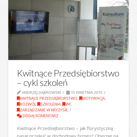
Kwitnące Przedsiębiorstwo
– cykl szkoleń
ANDRZEJ DĄBROWSKI
15 KWIETNIA 2015
KWITNĄCE PRZEDSIĘBIORSTWO
,
MOTYWACJA
,
ROZWÓJ
,
SZKOLENIA
,
WF
,
ZARZĄDZANIE W KRYZYSIE
DODAJ KOMENTARZ
Kwitnące Przedsiębiorstwo – jak florystyczną
pasję przekuć w dochodowy biznes? Obecnie na