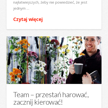
najłatwiejszych, żeby nie powiedzieć, że jest
jednym …
Czytaj więcej
Team – przestań harować,
zacznij kierować!