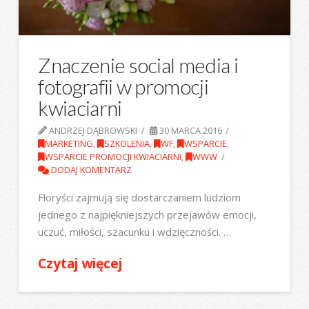
Znaczenie social media i
fotografii w promocji
kwiaciarni
ANDRZEJ DĄBROWSKI
30 MARCA 2016
MARKETING
,
SZKOLENIA
,
WF
,
WSPARCIE
,
WSPARCIE PROMOCJI KWIACIARNI
,
WWW
DODAJ KOMENTARZ
Floryści zajmują się dostarczaniem ludziom
jednego z najpiękniejszych przejawów emocji,
uczuć, miłości, szacunku i wdzięczności. …
Czytaj więcej