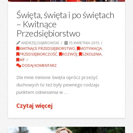
Święta, święta i po świętach
– Kwitnące
Przedsiębiorstwo
ANDRZEJ DĄBROWSKI
15 KWIETNIA 2015
KWITNĄCE PRZEDSIĘBIORSTWO
,
MOTYWACJA
,
PRZEDSIĘBIORCZOŚĆ
,
ROZWÓJ
,
SZKOLENIA
,
WF
DODAJ KOMENTARZ
Dla mnie minione święta oprócz przeżyć
duchowych to też były pewnego rodzaju
punktem odniesienia w …
Czytaj więcej