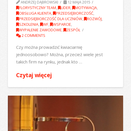
ANDRZEJ DĄBROWSKI
12 MAJA 2015
FLORYSTYCZNY TEAM
,
LIDER
,
MOTYWACJA
,
OBSŁUGA KLIENTA
,
PRZEDSIĘBIORCZOŚĆ
,
PRZEDSIĘBIORCZOŚĆ DLA UCZNIÓW
,
ROZWÓJ
,
SZKOLENIA
,
WF
,
WSPARCIE
,
WYPALENIE ZAWODOWE
,
ZESPÓŁ
2 COMMENTS
Czy można prowadzić kwiaciarnię
jednoosobowo? Można, przecież wiele jest
takich firm na rynku, jednak kto …
Czytaj więcej