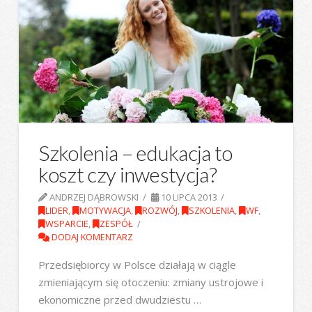
Szkolenia – edukacja to
koszt czy inwestycja?
ANDRZEJ DĄBROWSKI
10 LIPCA 2013
LIDER
,
MOTYWACJA
,
ROZWÓJ
,
SZKOLENIA
,
WF
,
WSPARCIE
,
ZESPÓŁ
DODAJ KOMENTARZ
Przedsiębiorcy w Polsce działają w ciągle
zmieniającym się otoczeniu: zmiany ustrojowe i
ekonomiczne przed dwudziestu …