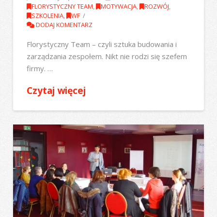
FLORYSTYCZNY TEAM
,
MOTYWACJA
,
ROZWÓJ
,
SZKOLENIA
,
WF
DODAJ KOMENTARZ
Florystyczny Team – czyli sztuka budowania i
zarządzania zespołem. Nikt nie rodzi się szefem
firmy. …
Czytaj więcej