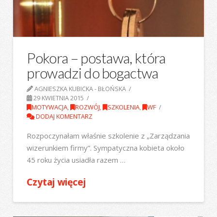
Pokora – postawa, która
prowadzi do bogactwa
AGNIESZKA KUBICKA - BŁOŃSKA
29 KWIETNIA 2015
MOTYWACJA
,
ROZWÓJ
,
SZKOLENIA
,
WF
DODAJ KOMENTARZ
Rozpoczynałam właśnie szkolenie z „Zarządzania
wizerunkiem firmy”. Sympatyczna kobieta około
45 roku życia usiadła razem …
Czytaj więcej