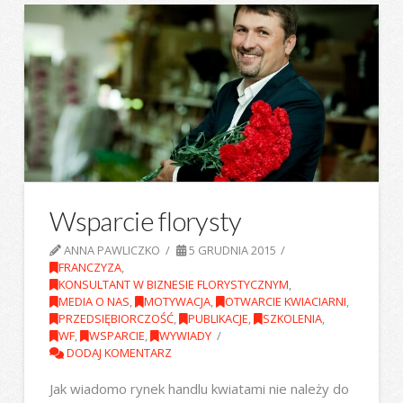
Wsparcie florysty
ANNA PAWLICZKO
5 GRUDNIA 2015
FRANCZYZA
,
KONSULTANT W BIZNESIE FLORYSTYCZNYM
,
MEDIA O NAS
,
MOTYWACJA
,
OTWARCIE KWIACIARNI
,
PRZEDSIĘBIORCZOŚĆ
,
PUBLIKACJE
,
SZKOLENIA
,
WF
,
WSPARCIE
,
WYWIADY
DODAJ KOMENTARZ
Jak wiadomo rynek handlu kwiatami nie należy do