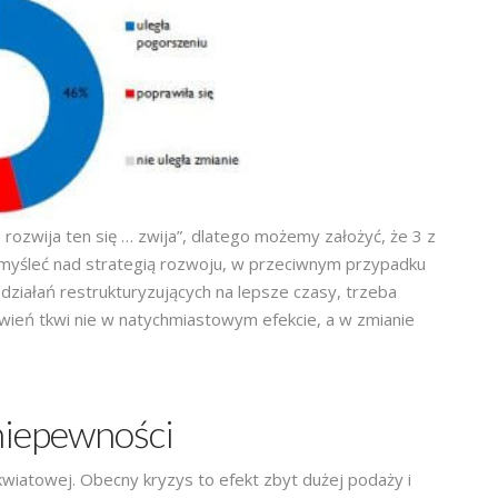
 rozwija ten się … zwija”, dlatego możemy założyć, że 3 z
omyśleć nad strategią rozwoju, w przeciwnym przypadku
działań restrukturyzujących na lepsze czasy, trzeba
owień tkwi nie w natychmiastowym efekcie, a w zmianie
niepewności
kwiatowej. Obecny kryzys to efekt zbyt dużej podaży i