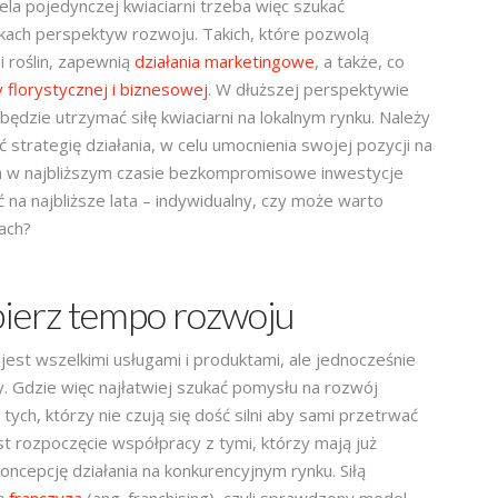
ela pojedynczej kwiaciarni trzeba więc szukać
kach perspektyw rozwoju. Takich, które pozwolą
 roślin, zapewnią
działania marketingowe
, a także, co
florystycznej i biznesowej
. W dłuższej perspektywie
będzie utrzymać siłę kwiaciarni na lokalnym rynku. Należy
strategię działania, w celu umocnienia swojej pozycji na
 a w najbliższym czasie bezkompromisowe inwestycje
 na najbliższe lata – indywidualny, czy może warto
ach?
bierz tempo rozwoju
est wszelkimi usługami i produktami, ale jednocześnie
. Gdzie więc najłatwiej szukać pomysłu na rozwój
ch, którzy nie czują się dość silni aby sami przetrwać
st rozpoczęcie współpracy z tymi, którzy mają już
cepcję działania na konkurencyjnym rynku. Siłą