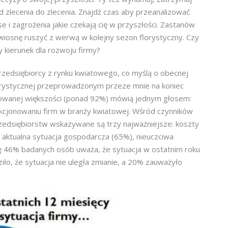
d zlecenia do zlecenia. Znajdź czas aby przeanalizować
e i zagrożenia jakie czekają cię w przyszłości. Zastanów
wiosnę ruszyć z werwą w kolejny sezon florystyczny. Czy
y kierunek dla rozwoju firmy?
przedsiębiorcy z rynku kwiatowego, co myślą o obecnej
lorystycznej przeprowadzonym przeze mnie na koniec
dowanej większości (ponad 92%) mówią jednym głosem:
nkcjonowaniu firm w branży kwiatowej. Wśród czynników
zedsiębiorstw wskazywane są trzy najważniejsze: koszty
aktualna sytuacja gospodarcza (65%), nieuczciwa
ję 46% badanych osób uważa, że sytuacja w ostatnim roku
iło, że sytuacja nie uległa zmianie, a 20% zauważyło