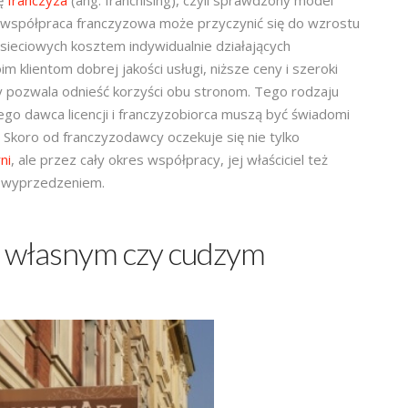
ę
franczyza
(ang. franchising), czyli sprawdzony model
 współpraca franczyzowa może przyczynić się do wzrostu
sieciowych kosztem indywidualnie działających
 klientom dobrej jakości usługi, niższe ceny i szeroki
 pozwala odnieść korzyści obu stronom. Tego rodzaju
go dawca licencji i franczyzobiorca muszą być świadomi
Skoro od franczyzodawcy oczekuje się nie tylko
ni
, ale przez cały okres współpracy, jej właściciel też
im wyprzedzeniem.
d własnym czy cudzym