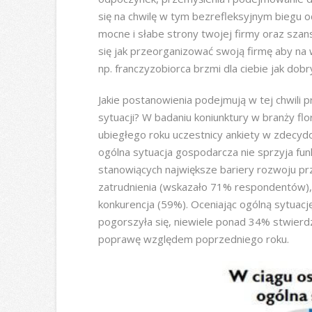
się na chwilę w tym bezrefleksyjnym biegu o
mocne i słabe strony twojej firmy oraz szans
się jak przeorganizować swoją firmę aby na 
np. franczyzobiorca brzmi dla ciebie jak dobr
Jakie postanowienia podejmują w tej chwili 
sytuacji? W badaniu koniunktury w branży f
ubiegłego roku uczestnicy ankiety w zdecy
ogólna sytuacja gospodarcza nie sprzyja fu
stanowiących największe bariery rozwoju pr
zatrudnienia (wskazało 71% respondentów), 
konkurencja (59%). Oceniając ogólną sytuac
pogorszyła się, niewiele ponad 34% stwierdz
poprawę względem poprzedniego roku.