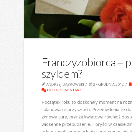
Franczyzobiorca – 
szyldem?
ANDRZEJ DĄBROWSKI
27 GRUDNIA 2012
DODAJ KOMENTARZ
Początek roku to doskonały moment na rozmyś
i planowanie przyszłości. Przemyślenia te d
zimowa aura, branża kwiatowa również dosto
wiosenne przebudzenie. Floryści w czasie zi
odpoczynek, przemyślenia i podejmowanie de