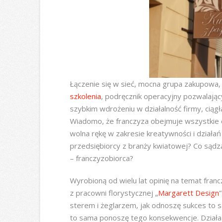
Łączenie się w sieć, mocna grupa zakupowa
szkolenia
, podręcznik operacyjny pozwalają
szybkim wdrożeniu w działalność firmy, ciąg
Wiadomo, że franczyza obejmuje wszystkie o
wolna rękę w zakresie kreatywności i działań
przedsiębiorcy z branży kwiatowej? Co sądz
– franczyzobiorca?
Wyrobioną od wielu lat opinię na temat fran
z pracowni florystycznej „
Margarett Design
sterem i żeglarzem, jak odnoszę sukces to sa
to sama ponoszę tego konsekwencje. Działa