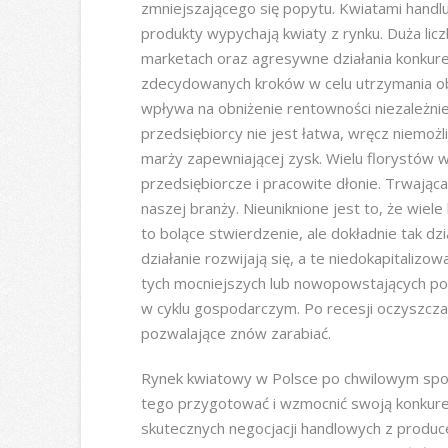
zmniejszającego się popytu. Kwiatami handlu
produkty wypychają kwiaty z rynku. Duża licz
marketach oraz agresywne działania konku
zdecydowanych kroków w celu utrzymania ob
wpływa na obniżenie rentowności niezależnie
przedsiębiorcy nie jest łatwa, wręcz niemoż
marży zapewniającej zysk. Wielu florystów w
przedsiębiorcze i pracowite dłonie. Trwając
naszej branży. Nieuniknione jest to, że wiele k
to bolące stwierdzenie, ale dokładnie tak d
działanie rozwijają się, a te niedokapitalizo
tych mocniejszych lub nowopowstających po
w cyklu gospodarczym. Po recesji oczyszcza
pozwalające znów zarabiać.
Rynek kwiatowy w Polsce po chwilowym spowo
tego przygotować i wzmocnić swoją konkure
skutecznych negocjacji handlowych z produc