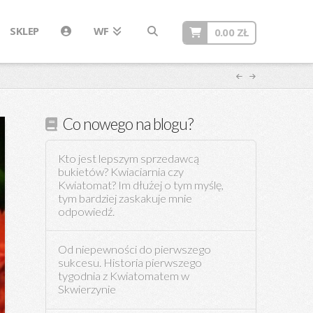
SKLEP
WF
0.00
ZŁ
Co nowego na blogu?
Kto jest lepszym sprzedawcą
bukietów? Kwiaciarnia czy
Kwiatomat? Im dłużej o tym myślę,
tym bardziej zaskakuje mnie
odpowiedź.
Od niepewności do pierwszego
sukcesu. Historia pierwszego
tygodnia z Kwiatomatem w
Skwierzynie