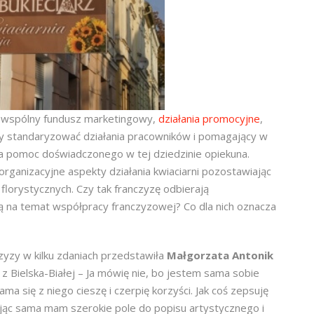
, wspólny fundusz marketingowy,
działania promocyjne
,
cy standaryzować działania pracowników i pomagający w
ła pomoc doświadczonego w tej dziedzinie opiekuna.
rganizacyjne aspekty działania kwiaciarni pozostawiając
 florystycznych. Czy tak franczyzę odbierają
ą na temat współpracy franczyzowej? Co dla nich oznacza
czyzy w kilku zdaniach przedstawiła
Małgorzata Antonik
” z Bielska-Białej – Ja mówię nie, bo jestem sama sobie
ma się z niego cieszę i czerpię korzyści. Jak coś zepsuję
jąc sama mam szerokie pole do popisu artystycznego i