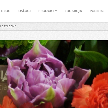
BLOG
USŁUGI
PRODUKTY
EDUKACJA
POBIERZ
M SZYLDEM?