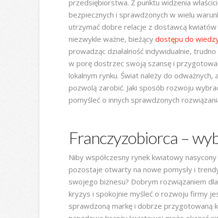
przedsiębiorstwa. Z punktu widzenia właścici
bezpiecznych i sprawdzonych w wielu warun
utrzymać dobre relacje z dostawcą kwiatów i
niezwykle ważne, bieżący
dostępu do wiedzy 
prowadząc działalność indywidualnie, trudno 
w porę dostrzec swoją szansę i przygotować 
lokalnym rynku. Świat należy do odważnych,
pozwolą zarobić. Jaki sposób rozwoju wybrać
pomyśleć o innych sprawdzonych rozwiązani
Franczyzobiorca – wy
Niby współczesny rynek kwiatowy nasycony j
pozostaje otwarty na nowe pomysły i trendy
swojego biznesu? Dobrym rozwiązaniem dla ty
kryzys i spokojnie myśleć o rozwoju firmy je
sprawdzoną markę i dobrze przygotowaną kon