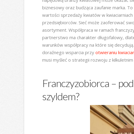
napędową branży kwiatowej może okazać si
biznesowy oraz budząca zaufanie marka. To
wartości sprzedaży kwiatów w kwiaciarniach 
przedsiębiorców. Sieć może zaoferować swoim
asortyment. Współpraca w ramach franczyzy
partnerstwo ma charakter długofalowy, dlate
warunków współpracy na które się decydują. 
doraźnego wsparcia przy
otwieraniu kwiaciar
musi myśleć o strategii rozwoju z kilkuletn
Franczyzobiorca – po
szyldem?