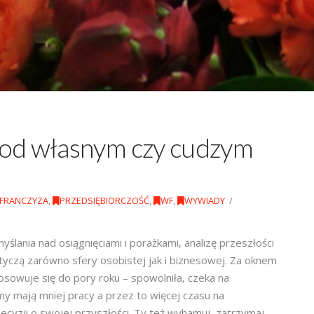
pod własnym czy cudzym
FRANCZYZA
,
PRZEDSIĘBIORCZOŚĆ
,
WF
,
WYWIADY
lania nad osiągnięciami i porażkami, analizę przeszłości
otyczą zarówno sfery osobistej jak i biznesowej. Za oknem
sowuje się do pory roku – spowolniła, czeka na
my mają mniej pracy a przez to więcej czasu na
cyzji o swojej przyszłości. Ty też wyhamuj, zatrzymaj