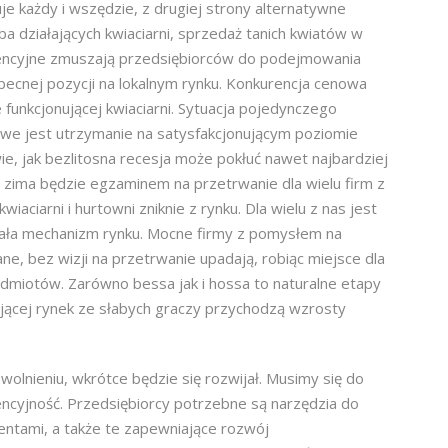
je każdy i wszędzie, z drugiej strony alternatywne
ba działających kwiaciarni, sprzedaż tanich kwiatów w
rencyjne zmuszają przedsiębiorców do podejmowania
ecnej pozycji na lokalnym rynku. Konkurencja cenowa
 funkcjonującej kwiaciarni. Sytuacja pojedynczego
liwe jest utrzymanie na satysfakcjonującym poziomie
ie, jak bezlitosna recesja może pokłuć nawet najbardziej
a zima będzie egzaminem na przetrwanie dla wielu firm z
wiaciarni i hurtowni zniknie z rynku. Dla wielu z nas jest
ziała mechanizm rynku. Mocne firmy z pomysłem na
wane, bez wizji na przetrwanie upadają, robiąc miejsce dla
dmiotów. Zarówno bessa jak i hossa to naturalne etapy
jącej rynek ze słabych graczy przychodzą wzrosty
lnieniu, wkrótce będzie się rozwijał. Musimy się do
ncyjność. Przedsiębiorcy potrzebne są narzędzia do
entami, a także te zapewniające rozwój