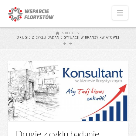
Naw
START
BLOG
DRUGIE Z CYKLU BADANIE SYTUACJI W BRANŻY KWIATOWEJ
Drugie z cyklu badanie