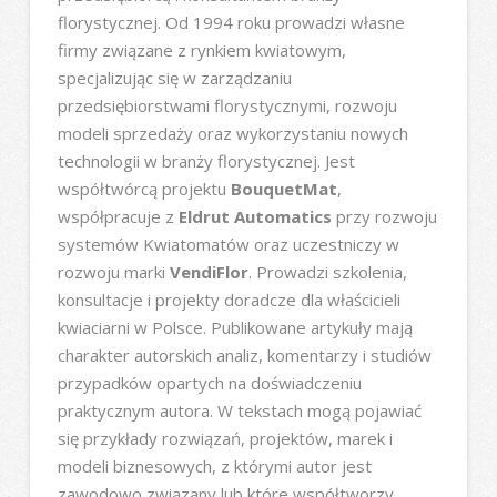
florystycznej. Od 1994 roku prowadzi własne
firmy związane z rynkiem kwiatowym,
specjalizując się w zarządzaniu
przedsiębiorstwami florystycznymi, rozwoju
modeli sprzedaży oraz wykorzystaniu nowych
technologii w branży florystycznej. Jest
współtwórcą projektu
BouquetMat
,
współpracuje z
Eldrut Automatics
przy rozwoju
systemów Kwiatomatów oraz uczestniczy w
rozwoju marki
VendiFlor
. Prowadzi szkolenia,
konsultacje i projekty doradcze dla właścicieli
kwiaciarni w Polsce. Publikowane artykuły mają
charakter autorskich analiz, komentarzy i studiów
przypadków opartych na doświadczeniu
praktycznym autora. W tekstach mogą pojawiać
się przykłady rozwiązań, projektów, marek i
modeli biznesowych, z którymi autor jest
zawodowo związany lub które współtworzy.