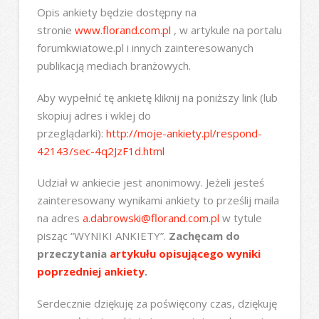
Opis ankiety będzie dostępny na
stronie
www.florand.com.pl
, w artykule na portalu
forumkwiatowe.pl i innych zainteresowanych
publikacją mediach branżowych.
Aby wypełnić tę ankietę kliknij na poniższy link (lub
skopiuj adres i wklej do
przeglądarki):
http://moje-ankiety.pl/respond-
42143/sec-4q2JzF1d.html
Udział w ankiecie jest anonimowy. Jeżeli jesteś
zainteresowany wynikami ankiety to prześlij maila
na adres
a.dabrowski@florand.com.pl
w tytule
pisząc “WYNIKI ANKIETY”.
Zachęcam do
przeczytania
artykułu opisującego wyniki
poprzedniej ankiety
.
Serdecznie dziękuję za poświęcony czas, dziękuję