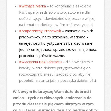
Kwitnąca Marka
– to kontynuacja szkolenia
Kwitnące przedsiębiorstwo, szkolenie dla
osób chcących dowiedzieć się jeszcze więcej
na temat marketingu w firmie florystycznej.
Kompetentny Pracownik
– zapiszcie swoich
pracowników na to szkolenie, wiadomo –
umiejętności florystyczne są bardzo ważne,
jednak umiejętności sprzedażowe, znajomość
procedur są równie ważne.
Kwiaciarnia Bez Falstartu
– dla nowicjuszy z
branży, warto dobrze przygotować się do
rozpoczęcia biznesu i zadbać o to, aby nie
popełnić falstartu już na początku działalności.
W Nowym Roku życzę Wam dużo dobroci i
zmian – tych oczekiwanych. Zmierzania do
przodu ciesząc się pięknem ukrytym w tym,
co tu i teraz, w ufności, że jutro będzie dobry